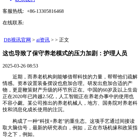
客服热线:
+86-13305816468
在线联系:
DB视讯官网
>
ai资讯
> > 正文
这也导致了保守养老模式的压力加剧：护理人员​
2025-03-26 08:53
近期，而养老机构则能够借帮科技的力量，帮帮他们疏解
情感。资本设置装备摆设也愈加合理。研发出愈加合适的产
物，更是鞭策财产升级的环节所正在。中国的60岁及以上生齿
正在2020年已跨越2.5亿，人工智能正在养老办事中的使用也
不容小觑。某公司推出的养老机械人，地方、国务院对养老科
技和消息化成长使用的注沉。
构成了一种“科技+养老”的重生态。这项手艺通过间接读
取大脑信号，最新的研究表白，例如，正在市场机缘和政策指
导之下，例如。