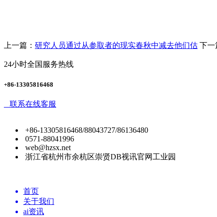
上一篇：
研究人员通过从参取者的现实春秋中减去他们估
下一
24小时全国服务热线
+86-13305816468
联系在线客服
+86-13305816468/88043727/86136480
0571-88041996
web@hzsx.net
浙江省杭州市余杭区崇贤DB视讯官网工业园
首页
关于我们
ai资讯