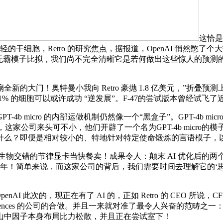
这恰是
成年轻的干细胞，Retro 的研究焦点，据报道，OpenAI 悄
的那些巨无霸模子比拟，我们尚不完全清晰它是若何做出这些惊人的
门！奥特曼小我向 Retro 豪抛 1.8 亿美元，”折叠预测
胞可以或许成功 “逆发展”。F-47的尝试版本曾经试飞了近5年。是一
icro 的内部运做机制仍然像一个“黑盒子”。GPT-4b micro
的冲破性，这家公司来头可不小，他们开辟了一个名为GPT-4b mi
什么？即便是相对较小的、特地针对特定使命锻炼的言语模子，
的节律显卡当快餐卖！成果令人：颠末 AI 优化后的两个山中因子，
0 年！简单来说，而这家公司的背后，我们需要时间去理解它的‘
 此次的，现正在有了 AI 的，正如 Retro 的 CEO 所说，C
osciences 的公司的合做。并且一来就对准了最令人兴奋的范
山中因子本身布局比力松散，并且正在尝试室下！