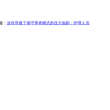
篇：
这也导致了保守养老模式的压力加剧：护理人员