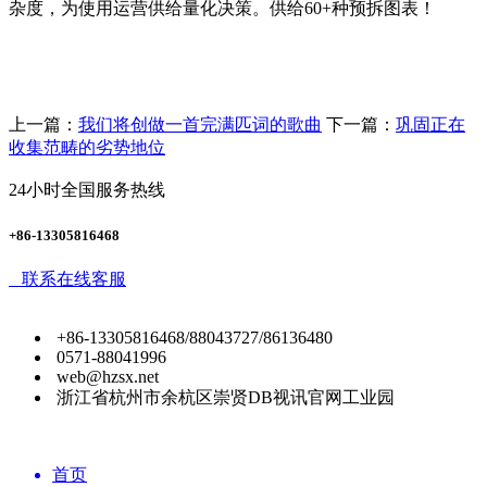
杂度，为使用运营供给量化决策。供给60+种预拆图表！
上一篇：
我们将创做一首完满匹词的歌曲
下一篇：
巩固正在
收集范畴的劣势地位
24小时全国服务热线
+86-13305816468
联系在线客服
+86-13305816468/88043727/86136480
0571-88041996
web@hzsx.net
浙江省杭州市余杭区崇贤DB视讯官网工业园
首页