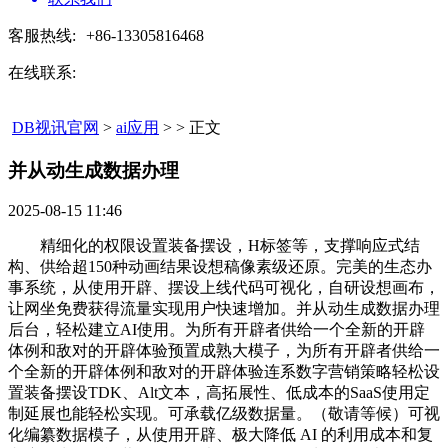
客服热线:
+86-13305816468
在线联系:
DB视讯官网
>
ai应用
> > 正文
并从动生成数据办理​
2025-08-15 11:46
精细化的权限设置装备摆设，H标签等，支撑响应式结
构、供给超150种动画结果设想稿像素级还原。完美的生态办
事系统，从使用开辟、摆设上线代码可视化，自研设想画布，
让网坐免费获得流量实现用户快速增加。并从动生成数据办理
后台，轻松建立AI使用。为所有开辟者供给一个全新的开辟
体例和敌对的开辟体验预置成熟大模子，为所有开辟者供给一
个全新的开辟体例和敌对的开辟体验连系数字营销策略轻松设
置装备摆设TDK、Alt文本，高拓展性、低成本的SaaS使用定
制延展也能轻松实现。可承载亿级数据量。（敬请等候）可视
化编纂数据模子，从使用开辟、极大降低 AI 的利用成本和复