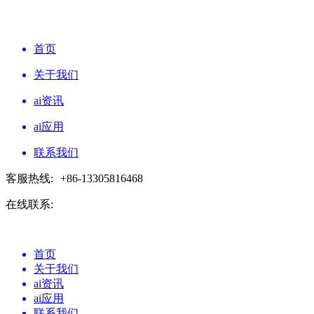
首页
关于我们
ai资讯
ai应用
联系我们
客服热线:
+86-13305816468
在线联系:
首页
关于我们
ai资讯
ai应用
联系我们