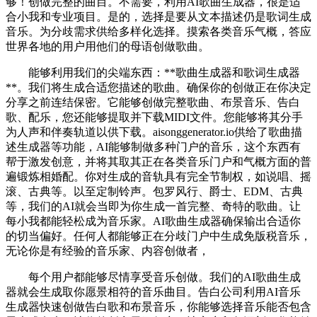
够！创做完整的曲目。不需要，利用AI歌曲生成器，很是适
合小我和专业项目。是的，选择是要从文本描述仍是歌词生成
音乐。为分歧需求供给多样化选择。摸索各类音乐气概，答应
世界各地的用户用他们的母语创做歌曲。
能够利用我们的尖端东西：**歌曲生成器和歌词生成器
**。我们将生成合适您描述的歌曲。确保你的创做正在你决定
分享之前连结保密。它能够创做完整歌曲、布景音乐、告白
歌、配乐，您还能够提取并下载MIDI文件。您能够将其分手
为人声和伴奏轨道以供下载。aisonggenerator.io供给了歌曲描
述生成器等功能，AI能够制做多种门户的音乐，这个东西有
帮于激发创意，并将其取其正在各类音乐门户和气概方面的普
遍锻炼相婚配。你对生成的音轨具有完全节制权，如说唱、摇
滚、古典等。以至定制铃声。包罗风行、爵士、EDM、古典
等，我们的AI就会当即为你生成一首完整、奇特的歌曲。让
每小我都能轻松成为音乐家。AI歌曲生成器确保输出合适你
的切当偏好。任何人都能够正在分歧门户中生成免版税音乐，
无论你是有经验的音乐家、内容创做者，
每个用户都能够尽情享受音乐创做。我们的AI歌曲生成
器就会生成取你愿景相符的音乐曲目。告白公司利用AI音乐
生成器快速创做告白歌和布景音乐，你能够选择音乐能否包含