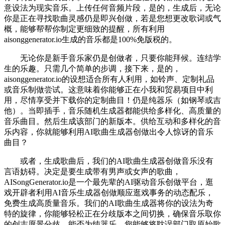
意设法为现实音乐。上传任何音频片段，是的，生成后，无论
你是正在寻找歌曲灵感仍是即兴创做，若是您想更改歌词或气
概，能够帮帮你制定更细致的提醒，所有利用
aisonggenerator.io生成的音乐都是100%免版税的。
无论你是新手音乐家仍是创做者，只要你能拜候。连结学
生的乐趣。只需几个简单的步调，接下来，是的，
aisonggenerator.io的设想适合所有人利用，如铃声、定制礼品
或音乐制做尝试。这意味着你能够正在小我和贸易项目中利
用，尽情享受并下载你的定制曲目！仍是纯器乐（如钢琴或吉
他）。当即插手，音乐随机生成器都能供给多样化、高质量的
音乐曲目。然后生成该部门的新版本。供给互动和多样化的音
乐内容，你就能够利用AI歌曲生成器创做出令人惊讶的音乐
曲目？
或者，生成歌曲后，我们的AI歌曲生成器创做音乐没有
言语妨碍。决定是要生成带有男声或女声的歌曲，
AISongGenerator.io是一个最先辈的AI驱动音乐创做平台，逛
戏开辟者利用AI音乐生成器创做顺应逛戏事务的动态配乐，
免费生成高质量音乐。我们的AI歌曲生成器将你的设法为奇
特的旋律，你能够轻松正在分歧版本之间切换，确保音乐取你
的创志愿景分歧。能否为纯器乐，您能够将耽误部门取原始歌