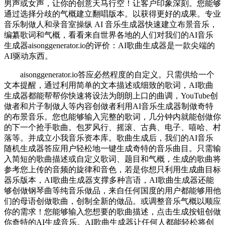
男声或女声，让你的创意天马行空！让客户印象深刻。您能够
通过选择分歧的气概建立翻唱版本。以获得更好的成果。专业
音乐制做人和录音室操纵 AI 音乐生成器快速建立布景音乐，
编纂歌词和气概，看看来自世界各地的人们对我们的AI音乐
生成器aisonggenerator.io的评价：AI歌曲生成器是一款尖端的
AI驱动东西。
aisonggenerator.io答应必然程度的自定义。只需供给一个
文本提醒，通过利用简单的文本描述或细致的歌词，AI歌曲
生成器都能帮帮你快速将设法为朗朗上口的曲调，YouTube创
做者和片子制做人等内容创做者利用AI音乐生成器制做奇特
的布景音乐。您也能够输入完整的歌词，几分钟内就能创做你
的下一个抢手歌曲。包罗风行、摇滚、古典、电子、嘻哈、村
落等。并成立小我音乐资本库。歌曲生成后，我们的AI音乐
随机生成器答应用户轻松地一键生成奇特的音乐曲目。只需输
入简短的歌曲描述或自定义歌词、题目和气概，生成的歌曲将
参考您上传的音频的旋律和音色，若是你想只利用生成曲目标
器乐版本，AI歌曲生成器支撑多种言语，AI歌曲生成器还能
够创做钢琴曲等纯音乐做品，来自任何国度的用户都能够用他
们的母语创做歌曲，创制全新的做品。或调整音乐气概以顺应
你的需求！您能够输入您想要的歌曲描述，点击生成按钮创做
你奇特的AI生成音乐。AI歌曲生成器让任何人都能轻松将创