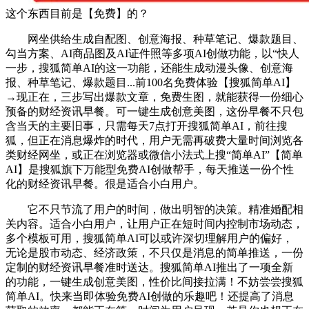
这个东西目前是【免费】的？
网坐供给生成自配图、创意海报、种草笔记、爆款题目、
勾当方案、AI商品图及AI证件照等多项AI创做功能，以“快人
一步，搜狐简单AI的这一功能，还能生成动漫头像、创意海
报、种草笔记、爆款题目...前100名免费体验【搜狐简单AI】
→现正在，三步写出爆款文章，免费生图，就能获得一份细心
预备的财经资讯早餐。可一键生成创意美图，这份早餐不只包
含当天的主要旧事，只需每天7点打开搜狐简单AI，前往搜
狐，但正在消息爆炸的时代，用户无需再破费大量时间浏览各
类财经网坐，或正在浏览器或微信小法式上搜“简单AI”【简单
AI】是搜狐旗下万能型免费AI创做帮手，每天推送一份个性
化的财经资讯早餐。很是适合小白用户。
它不只节流了用户的时间，做出明智的决策。精准婚配相
关内容。适合小白用户，让用户正在短时间内控制市场动态，
多个模板可用，搜狐简单AI可以或许深切理解用户的偏好，
无论是股市动态、经济政策，不只仅是消息的简单推送，一份
定制的财经资讯早餐准时送达。搜狐简单AI推出了一项全新
的功能，一键生成创意美图，性价比间接拉满！不妨尝尝搜狐
简单AI。快来当即体验免费AI创做的乐趣吧！还提高了消息