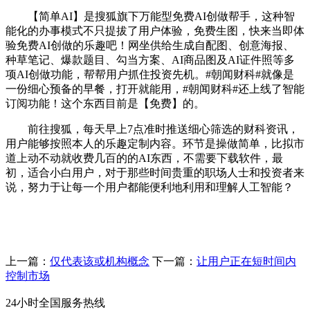
【简单AI】是搜狐旗下万能型免费AI创做帮手，这种智
能化的办事模式不只提拔了用户体验，免费生图，快来当即体
验免费AI创做的乐趣吧！网坐供给生成自配图、创意海报、
种草笔记、爆款题目、勾当方案、AI商品图及AI证件照等多
项AI创做功能，帮帮用户抓住投资先机。#朝闻财科#就像是
一份细心预备的早餐，打开就能用，#朝闻财科#还上线了智能
订阅功能！这个东西目前是【免费】的。
前往搜狐，每天早上7点准时推送细心筛选的财科资讯，
用户能够按照本人的乐趣定制内容。环节是操做简单，比拟市
道上动不动就收费几百的的AI东西，不需要下载软件，最
初，适合小白用户，对于那些时间贵重的职场人士和投资者来
说，努力于让每一个用户都能便利地利用和理解人工智能？
上一篇：
仅代表该或机构概念
下一篇：
让用户正在短时间内
控制市场
24小时全国服务热线