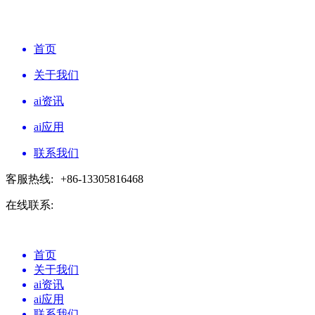
首页
关于我们
ai资讯
ai应用
联系我们
客服热线:
+86-13305816468
在线联系:
首页
关于我们
ai资讯
ai应用
联系我们