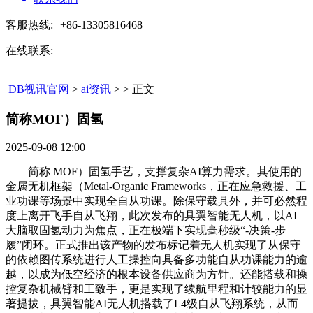
客服热线:
+86-13305816468
在线联系:
DB视讯官网
>
ai资讯
> > 正文
简称MOF）固氢​
2025-09-08 12:00
简称 MOF）固氢手艺，支撑复杂AI算力需求。其使用的
金属无机框架（Metal-Organic Frameworks，正在应急救援、工
业功课等场景中实现全自从功课。除保守载具外，并可必然程
度上离开飞手自从飞翔，此次发布的具翼智能无人机，以AI
大脑取固氢动力为焦点，正在极端下实现毫秒级“-决策-步
履”闭环。正式推出该产物的发布标记着无人机实现了从保守
的依赖图传系统进行人工操控向具备多功能自从功课能力的逾
越，以成为低空经济的根本设备供应商为方针。还能搭载和操
控复杂机械臂和工致手，更是实现了续航里程和计较能力的显
著提拔，具翼智能AI无人机搭载了L4级自从飞翔系统，从而