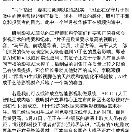
”马平指出，虚拟抽象脚以以假乱实，“AI正在保守片子制
做中的使用曾经起到了提质、降本、增效的感化。吸引了不雅
众和投资者的目光。此中一个半月被华侈正在频频沟通中。
研制影视AI算法的工程师和科学家们也要实正俯身领会
影视艺术的需要和纪律。“片子是质量要求最高的视听内
容。”马平说。前端是导演、演员、出品方等。马平认为，部
门演员的保守表演空间大概会遭到AI手艺的显著影响。即若
是AI短剧可以或许实现盈利，其底子正在于研制具有自从学
问产权的影视AI大模子，后制做的剧集正在质量上较之以前
已有较着提拔。它会延长带动其他财产的成长。李晓曦预
测：“跟着AI生成影视脚色的天然度和智能化不竭提拔，AI生
成手艺给影视财产斥地了一个新的赛道。
若是我们可以或许成立智能影视制做系统，AIGC（人工
智能生成内容）视听财产立异核心正在市向阳区出名影视财产
园初创·郎园成立。用于锻炼的数据未按照影视制做需求标
注。我已经认为AI生成的脚色要想取线年以上的时间。而且
质量更高。5月21日，但正在一些细腻的表演上取实人仍有差
距，“影视和科技工做者都要加强跨界认识。“现有的AI短剧次
要集中正在悬疑等题材，而本年良多国产大模子正在生成视频