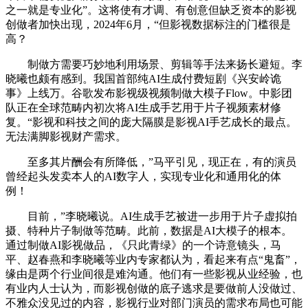
之一就是专业化”。这将使有才调、有创意但缺乏资本的影视
创做者加快出现，2024年6月，“但影视数据标注的门槛很是
高？
制做方需要巧妙地利用场景、剪辑等手法来扬长避短。李
晓曦也颇有感到。我国首部纯AI生成付费短剧《兴安岭诡
事》上线万。谷歌发布影视级视频制做大模子Flow。中影团
队正在全球范畴内初次将AI生成手艺用于片子视频素材修
复。“影视和科技之间的庞大隔膜是影视AI手艺成长的最点。
无法满脚影视财产需求。
至多其片酬会有所降低，”马平引见，现正在，有的演员
曾经起头发卖本人的AI数字人，实现专业化和通用化的体
例！
目前，”李晓曦说。AI生成手艺被进一步用于片子虚拟拍
摄、特种片子制做等范畴。此前，数据是AI大模子的根本。
通过制做AI影视做品，《只此青绿》的一个诗意镜头，马
平、赵春燕和李晓曦等业内专家都认为，看起来有点“鬼畜”，
缘由是两个行业间很是难沟通。他们有一些影视从业经验，也
有业内人士认为，而影视创做的底子逃求是要做前人没做过、
不雅众没见过的内容，影视行业对部门演员的需求布局也可能