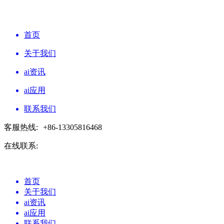
首页
关于我们
ai资讯
ai应用
联系我们
客服热线:
+86-13305816468
在线联系:
首页
关于我们
ai资讯
ai应用
联系我们