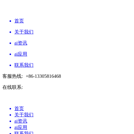
首页
关于我们
ai资讯
ai应用
联系我们
客服热线:
+86-13305816468
在线联系:
首页
关于我们
ai资讯
ai应用
联系我们