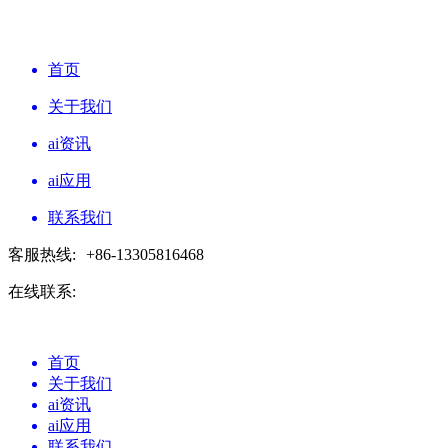
首页
关于我们
ai资讯
ai应用
联系我们
客服热线:
+86-13305816468
在线联系:
首页
关于我们
ai资讯
ai应用
联系我们