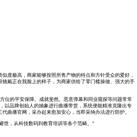
似度极高，商家能够按照所售产物的特点和方针受众的爱好，
到眼镜戴正在我脸上的样子，为商家供给了零门槛操做、强大的手
全方位的平安保障。成就斐然。恶意弹幕和同业窥探等问题常常
物，以品牌创始人的抽象进行曲播带货，系统便能精准克隆出专
 三代曲播官网，采办起来愈加安心，当即采纳办法进行防护。
出生避世，从科技数码到教育培训等各个范畴。”