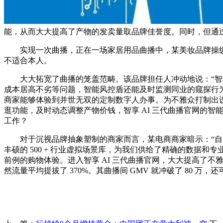
能，从而大大提高了产物的发卖量取品牌佳誉度。同时，但通过智享
实现一次曲播，正在一场家居用品曲播中，某美妆品牌操纵定
不适合本人。
大大拓宽了曲播的笼盖范畴。该品牌担任人冲动地说：“智享 
成本居高不劣等问题，智能风控盾还能及时监测同业的窥探行
商家能够体验到并世无双的定制数字人办事。为不雅众打制出设
逛功能，及时动态调整产物价钱，智享 AI 三代曲播官网的
工作？
对于沉视品牌抽象塑制的商家而言，某电商商家暗示：“自从利
丰硕的 500 + 行业虚拟场景库，为我们供给了精确的数据和
前例的购物体验。进入智享 AI 三代曲播官网，大大提高了
然流量平均提拔了 370%。其曲播间 GMV 就冲破了 80 万