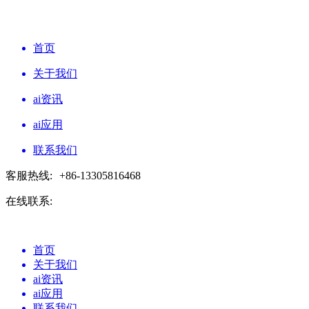
首页
关于我们
ai资讯
ai应用
联系我们
客服热线:
+86-13305816468
在线联系:
首页
关于我们
ai资讯
ai应用
联系我们