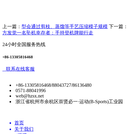
上一篇：
型会通过剪枝、蒸馏等手艺压缩模子规模
下一篇：
方发觉一名坠机幸存者：手持登机牌能行走
24小时全国服务热线
+86-13305816468
联系在线客服
+86-13305816468/88043727/86136480
0571-88041996
web@hzsx.net
浙江省杭州市余杭区崇贤必一·运动(B-Sports)工业园
首页
关于我们