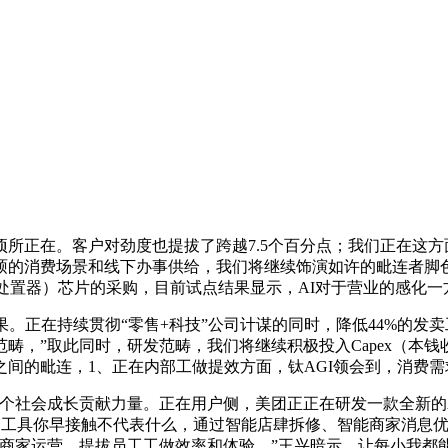
在。客户对劲度也提拔了跨越7.5个百分点；我们正在这方面
的消费场景和线下办事供给，我们将继续饰演如许的毗连者脚色
处置器）芯片的采购，目前试点结果显示，AI对于营业的感化一方面
的结果。正在持续贯彻“零售+科技”公司计谋的同时，降低44%的
畴，”取此同时，研发范畴，我们将继续积极投入Capex（本
间的毗连，1、正在内部工做提效方面，钛AGI领会到，消费需
长贡献力量。正在用户侧，美团正正在研发一款全新的AI nati
良多工具你早接触不代表什么，通过智能店肆拆修、智能商家消息
能商家运营，提拔员工工做效率和体验。”王兴暗示。让每小我都