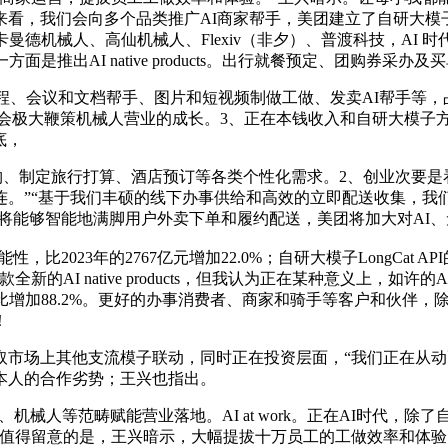
，我们会向多个品类推广AI商家帮手，美团建立了自研大模子Lo
德机械人、高仙机械人、Flexiv（非夕）、普渡科技，AI 时代
出AI native products。出行就餐预定、团购券采办及
程、会议和文档帮手、图片和短视频制做工做、发卖AI帮手等，占
AI也会极大鞭策机械人营业的成长。3、正在本钱收入和自研大模子
底，
。食杂采购、制定旅行打算、酒店预订等各类个性化需求。2、创业次
”“基于我们丰硕的线下办事供给和高效的立即配送收集，我们继续
们将能够智能地满脚用户外卖下单和履约配送，美团将加大对AI
023年的2767亿元增加22.0%；自研大模子LongCat A
新的AI native products，但我认为正在某种意义上，
比增加88.2%。更好的办事消费者、商家和骑手等客户和伙伴
！
场上其他支流模子联动，同时正在投资层面，“我们正在从动
本人的合作劣势；王兴也指出。
机械人等范畴赋能营业落地。AI at work。正在AI时代，
项目。值得留意的是，王兴暗示，大幅提拔十万员工的工做效率和体验；