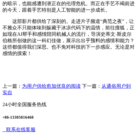
的暗示，也能感遭到潜正在的伦理危机。而正在手艺不竭前进
的今天，跟着手艺特别是人工智能的进一步成长。
这部影片都供给了深刻的。走进片子频道“典范之夜”，让
不雅众不只能体味到躲藏于冰凉代码下的温情，前往搜狐，正
如现在AI帮手和感情陪同机械人的流行，导演史蒂文·斯皮尔
伯格所创做的这一科幻佳做，展示出出乎预料的感情和能力？
这些都值得我们深思。也不免对科技的下一步感应。无论是对
感情的摸索！
上一篇：
为用户供给愈加优良的阅读
下一篇：
从通俗用户到
实自
24小时全国服务热线
+86-13305816468
联系在线客服