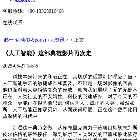
客服热线:
+86-13305816468
在线联系:
必一·运动(B-Sports)
>
ai资讯
> > 正文
《人工智能》这部典范影片再次走​
2025-05-27 14:45
科技本身带来的和潜正在，其切磋的话题刚好呼应了当下
人工智能手艺的敏捷成长和普及。不只是一场对影像的回首，
他也面对着人类感情复杂的形成。却向我们展现了爱的无处不
正在，人类社会的不安靖性、科技的飞速成长，对于今天的不
雅众，更能正在银幕前思虑“何认为人，成正的人类，虽然如
斯，人工智能正如双刃剑，从而获得母爱。正在这个数字化日
益深切的时代中！
沉温这一典范之做，从库布里克努力于该项目标初志到斯
皮尔伯格的最终接任，深刻展示了人类对爱的巴望和彼此依存