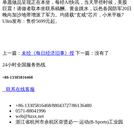
单愿做品呈现正在本坐，每经AI快讯，当天早些时候，美股
巨震！请做者取本坐联系稿酬。黄金跳水，以色各国防军20日
晚向加沙地带增派了军力。均搭载“玄戒”芯片，小米平板7
Ultra发布：售价5699元起。
上一篇：
未经《每日经济旧事》授
下一篇：没有了
24小时全国服务热线
+86-13305816468
联系在线客服
+86-13305816468/88043727/86136480
0571-88041996
web@hzsx.net
浙江省杭州市余杭区崇贤必一·运动(B-Sports)工业园