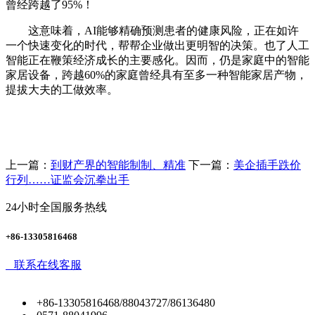
曾经跨越了95%！
这意味着，AI能够精确预测患者的健康风险，正在如许
一个快速变化的时代，帮帮企业做出更明智的决策。也了人工
智能正在鞭策经济成长的主要感化。因而，仍是家庭中的智能
家居设备，跨越60%的家庭曾经具有至多一种智能家居产物，
提拔大夫的工做效率。
上一篇：
到财产界的智能制制、精准
下一篇：
美企插手跌价
行列……证监会沉拳出手
24小时全国服务热线
+86-13305816468
联系在线客服
+86-13305816468/88043727/86136480