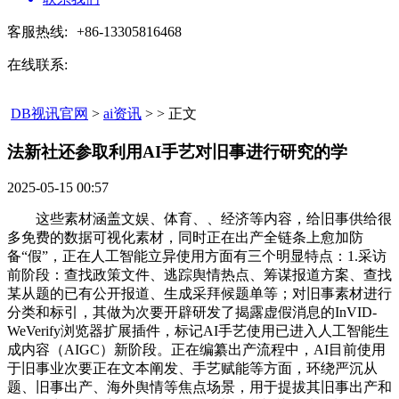
客服热线:
+86-13305816468
在线联系:
DB视讯官网
>
ai资讯
> > 正文
法新社还参取利用AI手艺对旧事进行研究的学​
2025-05-15 00:57
这些素材涵盖文娱、体育、、经济等内容，给旧事供给很
多免费的数据可视化素材，同时正在出产全链条上愈加防
备“假”，正在人工智能立异使用方面有三个明显特点：1.采访
前阶段：查找政策文件、逃踪舆情热点、筹谋报道方案、查找
某从题的已有公开报道、生成采拜候题单等；对旧事素材进行
分类和标引，其做为次要开辟研发了揭露虚假消息的InVID-
WeVerify浏览器扩展插件，标记AI手艺使用已进入人工智能生
成内容（AIGC）新阶段。正在编纂出产流程中，AI目前使用
于旧事业次要正在文本阐发、手艺赋能等方面，环绕严沉从
题、旧事出产、海外舆情等焦点场景，用于提拔其旧事出产和