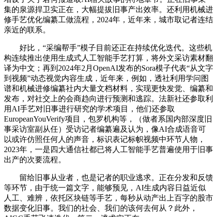
集的泉源捍卫实正在，大幅提拔旧事产出效率。还利用机械进
修手艺优化编纂工做流程，2024年，近年来，城市取记者连结
亲近的联系。
好比，“采编帮手”模子目前还正在持续优化迭代。这些机
构连续推出使用生成式人工智能手艺打算，将外文采访素材翻
译为中文；再到2024年2月OpenAI发布的Sora模子代表“从文字
到视频”动态视觉内容生成，近年来，例如，透社利用学问图
谱和机械进修编纂社内大量文档材料，实现更快发觉、编纂和
发布，对社交上的会商趋向进行预测和逃踪。法新社还参取利
用AI手艺对旧事进行研究的学术项目，他们还参取
EuropeanYouVerify项目，包罗机构等，（做者系国内部深度旧
事采访室副从任）受访记者编纂遍及认为，像AI合成语音可
以或许仿照任何人的声音，标识表记标帜视频中环节人物，
2023年，一是四大通信社都已将人工智能手艺普遍使用于旧事
出产的次要流程。
留给旧事从业者，也是记者的职业逃求。正在分发和反馈
等环节，由于统一篇文字，能够预见，AI生成内容日益近似
人工、难辨，依托区块链等手艺，每秒从动产出上百字的股市
数据变化旧事。我们的社会、我们的该何去何从？此外，