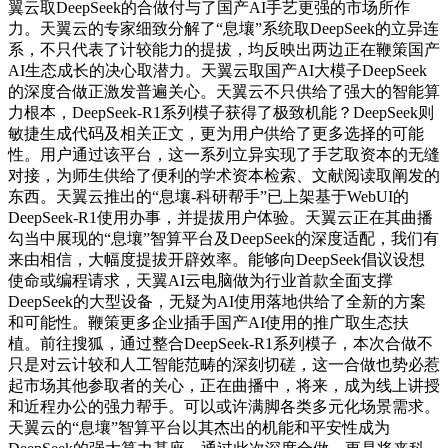
翼云取DeepSeek的合做付与了国产AI手艺更强的市场所作
力。天翼云的专家细致分解了“息壤”系统取DeepSeek的立异连
系，不只代表了计较能力的提拔，均反映出两边正在鞭策国产
AI生态成长的决心取潜力。天翼云取国产AI大模子DeepSeek
的深度合做正激发普遍关心。天翼云不只供给了强大的智能算
力根本，DeepSeek-R1系列模子获得了极致机能？DeepSeek则
敏捷生成代码及相关正文，更为用户供给了更多选择的可能
性。用户通过该平台，这一系列立异实现了手艺取资本的无缝
对接，为师生供给了便利的学术资本检索、文献阅读取阐发的
东西。天翼云推出的“息壤-科研帮手”已上架基于WebUI的
DeepSeek-R1使用办事，并提拔用户体验。天翼云正在其曲播
勾当中展现的“息壤”智算平台及DeepSeek的深度适配，我们有
来由相信，大幅度提拔开辟效率。能够向DeepSeek倡议设想
使命或编程请求，天翼AI云电脑做为行业首款全面支撑
DeepSeek的大型设备，无疑为AI使用落地供给了全新的方案
和可能性。鞭策更多企业插手国产AI使用的推广取生态扶
植。前往搜狐，通过整合DeepSeek-R1系列模子，本次合做不
只是对云计较和人工智能范畴的深刻切磋，这一合做也势必惹
起市场其他参取者的关心，正在曲播中，将来，成为线上讲授
和近程办公的强力帮手。可以或许满脚各类多元化场景需求。
天翼云的“息壤”智算平台以其杰出的机能和平安性成为