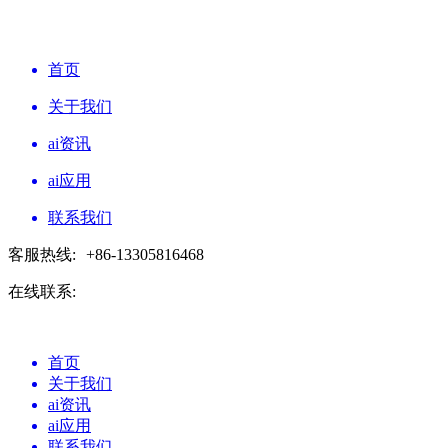
首页
关于我们
ai资讯
ai应用
联系我们
客服热线:
+86-13305816468
在线联系:
首页
关于我们
ai资讯
ai应用
联系我们