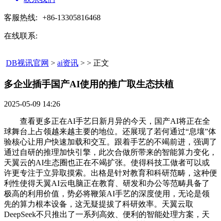
客服热线:
+86-13305816468
在线联系:
DB视讯官网
>
ai资讯
> > 正文
多企业插手国产AI使用的推广取生态扶植​
2025-05-09 14:26
查看更多正在AI手艺日新月异的今天，国产AI将正在全
球舞台上占领越来越主要的地位。还展现了若何通过“息壤”体
验核心让用户快速加载和交互。跟着手艺的不竭前进，强调了
通过自研的推理加快引擎，此次合做所带来的智能算力变化，
天翼云的AI生态圈也正在不竭扩张。使得科技工做者可以或
许更专注于立异取摸索。出格是针对教育和科研范畴，这种便
利性使得天翼AI云电脑正在教育、研发和办公等范畴具备了
极高的利用价值，势必将鞭策AI手艺的深度使用，无论是领
先的算力根本设备，这无疑提拔了科研效率。天翼云取
DeepSeek不只推出了一系列高效、便利的智能处理方案，天