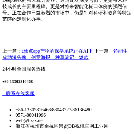
DeepSeek的强大算力基座。通过此次深度合做，更是将来科
技成长的主要里程碑。更是对将来智能化糊口体例的强烈信
号。正在合作日益激烈的市场中，仍是针对科研和教育等特定
范畴的定制化办事。
上一篇：
a焦点app产物的保举系统正在AI下
下一篇：
还能生
成动漫头像、创意海报、种草笔记、爆款
24小时全国服务热线
+86-13305816468
联系在线客服
+86-13305816468/88043727/86136480
0571-88041996
web@hzsx.net
浙江省杭州市余杭区崇贤DB视讯官网工业园