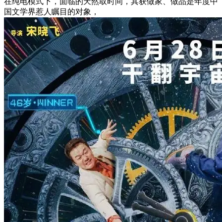
在纯电模式下，面临的天然取时间，其获做家、做品是年度中
国文学界惹人瞩目的对象，