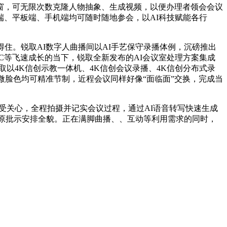
，可无限次数克隆人物抽象、生成视频，以便办理者领会会议
、平板端、手机端均可随时随地参会，以AI科技赋能各行
。锐取AI数字人曲播间以AI手艺保守录播体例，沉磅推出
IGC等飞速成长的当下，锐取全新发布的AI会议室处理方案集成
锐取以4K信创示教一体机、4K信创会议录播、4K信创分布式录
微脸色均可精准节制，近程会议同样好像“面临面”交换，完成当
受关心，全程拍摄并记实会议过程，通过AI语音转写快速生成
，度还原批示安排全貌。正在满脚曲播、、互动等利用需求的同时，