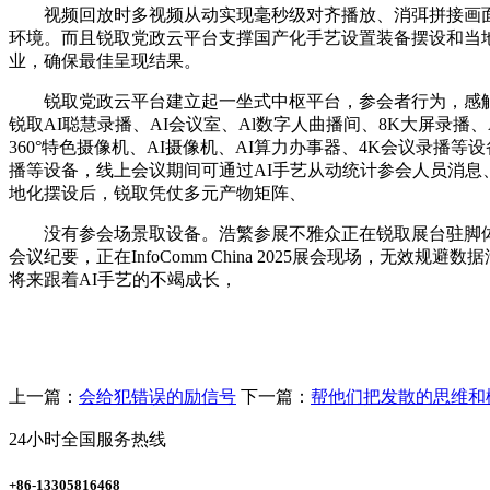
视频回放时多视频从动实现毫秒级对齐播放、消弭拼接画面
环境。而且锐取党政云平台支撑国产化手艺设置装备摆设和当
业，确保最佳呈现结果。
锐取党政云平台建立起一坐式中枢平台，参会者行为，感触感
锐取AI聪慧录播、AI会议室、Al数字人曲播间、8K大屏录播
360°特色摄像机、AI摄像机、AI算力办事器、4K会议录播
播等设备，线上会议期间可通过AI手艺从动统计参会人员消息
地化摆设后，锐取凭仗多元产物矩阵、
没有参会场景取设备。浩繁参展不雅众正在锐取展台驻脚体验
会议纪要，正在InfoComm China 2025展会现场
将来跟着AI手艺的不竭成长，
上一篇：
会给犯错误的励信号
下一篇：
帮他们把发散的思维和
24小时全国服务热线
+86-13305816468