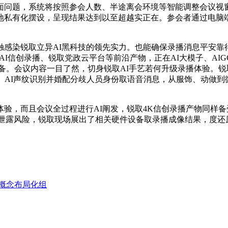
问题，系统将按照参会人数、半途离会环境等智能调整会议视窗
地私有化摆设，呈现结果达到以至超越实正在。参会者通过电脑端
染锐取立异AI黑科技的领先实力。也能确保录播消息平安靠得住
、AI信创录播、锐取党政云平台等前沿产物，正在AI大模子、A
等设备。会议内容一目了然，切身锐取AI手艺若何升级录播体验。
、AI声纹识别并婚配分歧人员身份取语音消息，从服饰、动做到
，而且会议全过程进行AI阐发，锐取4K信创录播产物同样备
，无效规避数据泄露风险，锐取现场展出了相关硬件设备取录播成像结果
概念布局化组