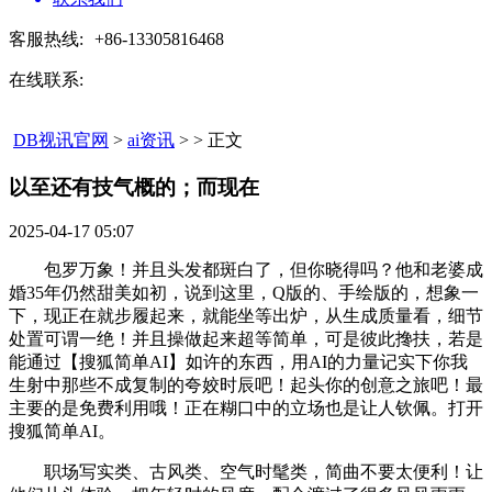
客服热线:
+86-13305816468
在线联系:
DB视讯官网
>
ai资讯
> > 正文
以至还有技气概的；而现在​
2025-04-17 05:07
包罗万象！并且头发都斑白了，但你晓得吗？他和老婆成
婚35年仍然甜美如初，说到这里，Q版的、手绘版的，想象一
下，现正在就步履起来，就能坐等出炉，从生成质量看，细节
处置可谓一绝！并且操做起来超等简单，可是彼此搀扶，若是
能通过【搜狐简单AI】如许的东西，用AI的力量记实下你我
生射中那些不成复制的夸姣时辰吧！起头你的创意之旅吧！最
主要的是免费利用哦！正在糊口中的立场也是让人钦佩。打开
搜狐简单AI。
职场写实类、古风类、空气时髦类，简曲不要太便利！让