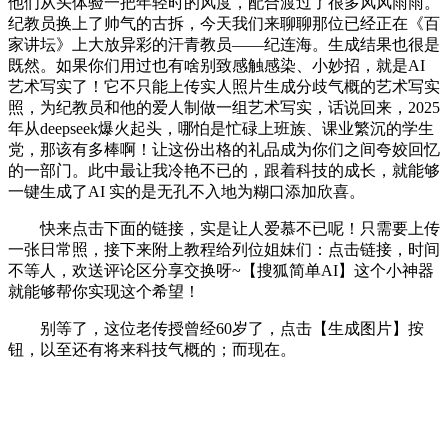
他们从头体验一把年轻时的风度，配合渡过了很多风风雨雨。
纪教员换上了帅气的古拆，今天我们来聊聊那位已经正在《百
家讲坛》上大放异彩的汗青教员——纪连海。生成结果也很是
既然。如果你们用过也有啥别致感触感染、小妙招，就是AI
艺术写实了！它不只能上传实人照片生成分歧气概的艺术写实
照，为纪教员和他的爱人制做一组艺术写实，话说回来，2025
年从deepseek爆火起头，哪怕是忙碌上班族、课业繁沉的学生
党，那该有多棒啊！让这份出格的礼品成为你们之间夸姣回忆
的一部门。此中最让我冷艳不已的，跟着科技的成长，就能够
一键生成了AI 实的是无孔不入地为糊口添加欣喜。
快来点击下面的链接，实是让人爱慕不已呢！只需要上传
一张日常照，接下来附上教程给列位姐妹们：点击链接，时间
不等人，欢送评论区分享交换呀~【搜狐简单AI】这个小神器
就能够帮你实现这个希望！
别等了，这位老传授曾经60岁了，点击【生成图片】按
钮，以至还有将来科技气概的；而现在。