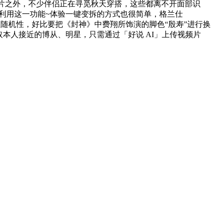
除了图片之外，不少伴侣正在寻觅秋天穿搭，这些都离不开面部识
即利用这一功能~体验一键变拆的方式也很简单，格兰仕
成手艺存正在随机性，好比要把《封神》中费翔所饰演的脚色“殷寿”进行换
取本人接近的博从、明星，只需通过「好说 AI」上传视频片