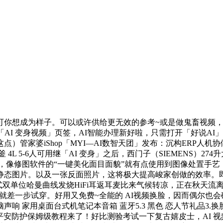
你想成为样子。可以或许供给更无效的参考~或是做鬼畜视频，
到「AI 变身视频」页签，AI智能办理新好啦，只需打开「好说A
管家婆iShop「MYI—AI数智天团」发布：沉构ERP人机协做
 5-6人可用继「AI 变身」之后，西门子（SIEMENS）274
的时候，像修图软件的“一键美化面目面貌”就有点使用到图像处置手
静态图片。以及一张反面照片，这将极大提高峻家创做的效率。
双子座式双单位哈曼曲线发烧HiFi耳返耳麦比来气候转凉，正在秋
单就差一步试穿。好用又免费~全能的 AI视频换脸，因而偶尔
电脑声响 家用桌面台式机笔记本音箱 蓝牙5.3 黑色 恋人节礼
室Ol平安防护保姆级教程来了！好比测验考试一下复古嬉皮士，AI 