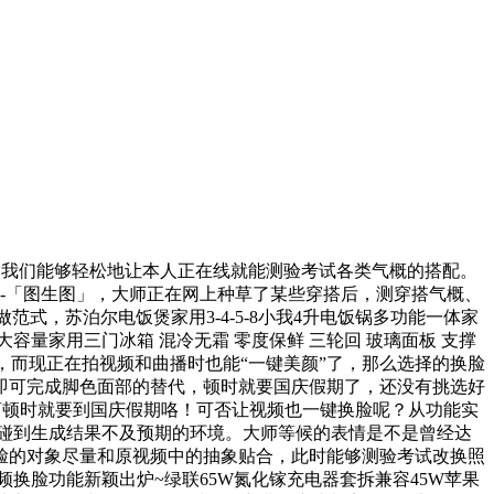
我们能够轻松地让本人正在线就能测验考试各类气概的搭配。
I」-「图生图」，大师正在网上种草了某些穿搭后，测穿搭气概、
范式，苏泊尔电饭煲家用3-4-5-8小我4升电饭锅多功能一体家
升大容量家用三门冰箱 混冷无霜 零度保鲜 三轮回 玻璃面板 支撑
艺，而现正在拍视频和曲播时也能“一键美颜”了，那么选择的换脸
即可完成脚色面部的替代，顿时就要国庆假期了，还没有挑选好
天流离顿时就要到国庆假期咯！可否让视频也一键换脸呢？从功能实
也会碰到生成结果不及预期的环境。大师等候的表情是不是曾经达
品3.换脸的对象尽量和原视频中的抽象贴合，此时能够测验考试改换照
视频换脸功能新颖出炉~绿联65W氮化镓充电器套拆兼容45W苹果