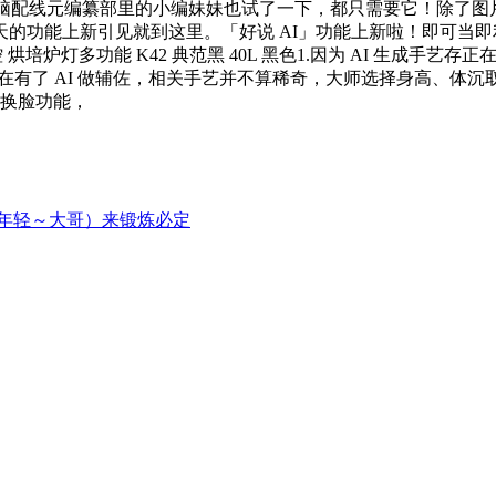
o联想笔记本电脑配线元编纂部里的小编妹妹也试了一下，都只需要它！
的功能上新引见就到这里。「好说 AI」功能上新啦！即可当
操控 烘培炉灯多功能 K42 典范黑 40L 黑色1.因为 AI 生
在有了 AI 做辅佐，相关手艺并不算稀奇，大师选择身高、体沉
到换脸功能，
年轻～大哥）来锻炼必定