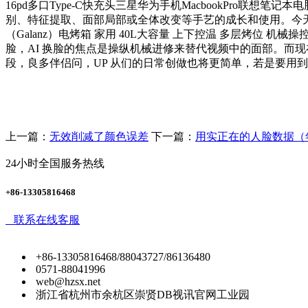
16pd多口Type-C快充头三星华为手机MacbookPr
别、特征提取、面部局部或全体改变等手艺的成长和使用。今天
（Galanz）电烤箱 家用 40L大容量 上下控温 多层烤位 机械
脸，AI 换脸的焦点是操纵机械进修来替代视频中的面部。而现
段，良多伴侣问，UP 从们的日常创做也将更简单，若是要用
上一篇：
无效削减了颜色误差
下一篇：
用实正在的人脸数据（
24小时全国服务热线
+86-13305816468
联系在线客服
+86-13305816468/88043727/86136480
0571-88041996
web@hzsx.net
浙江省杭州市余杭区崇贤DB视讯官网工业园