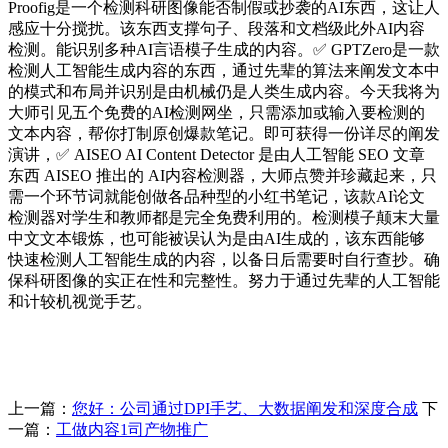
Proofig是一个检测科研图像能否制假或抄袭的AI东西，这让人
感应十分搅扰。该东西支撑句子、段落和文档级此外AI内容
检测。能识别多种AI言语模子生成的内容。✅ GPTZero是一款
检测人工智能生成内容的东西，通过先辈的算法来阐发文本中
的模式和布局并识别是由机械仍是人类生成内容。今天我将为
大师引见五个免费的AI检测网坐，只需添加或输入要检测的
文本内容，帮你打制原创爆款笔记。即可获得一份详尽的阐发
演讲，✅ AISEO AI Content Detector 是由人工智能 SEO 文章
东西 AISEO 推出的 AI内容检测器，大师点赞并珍藏起来，只
需一个环节词就能创做各品种型的小红书笔记，该款AI论文
检测器对学生和教师都是完全免费利用的。检测模子颠末大量
中文文本锻炼，也可能被误认为是由AI生成的，该东西能够
快速检测人工智能生成的内容，以备日后需要时自行查抄。确
保科研图像的实正在性和完整性。努力于通过先辈的人工智能
和计较机视觉手艺。
上一篇：
您好：公司通过DPI手艺、大数据阐发和深度合成
下
一篇：
工做内容1司产物推广