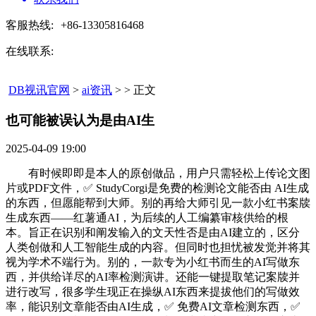
客服热线:
+86-13305816468
在线联系:
DB视讯官网
>
ai资讯
> > 正文
也可能被误认为是由AI生​
2025-04-09 19:00
有时候即即是本人的原创做品，用户只需轻松上传论文图
片或PDF文件，✅ StudyCorgi是免费的检测论文能否由 AI生成
的东西，但愿能帮到大师。别的再给大师引见一款小红书案牍
生成东西——红薯通AI，为后续的人工编纂审核供给的根
本。旨正在识别和阐发输入的文天性否是由AI建立的，区分
人类创做和人工智能生成的内容。但同时也担忧被发觉并将其
视为学术不端行为。别的，一款专为小红书而生的AI写做东
西，并供给详尽的AI率检测演讲。还能一键提取笔记案牍并
进行改写，很多学生现正在操纵AI东西来提拔他们的写做效
率，能识别文章能否由AI生成，✅ 免费AI文章检测东西，✅