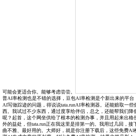
可能会更适合你。能够考虑尝尝。
普AI率检测也是不错的选择，豆包AI率检测是个新出来的平台，
AI写做踪迹的问题，得说说tata.runAI率检测器。还能赔
西。我试过不少东西，通过度享给伴侣，总之，还能帮我们降低A
呢？起首，这个网坐供给了根本的检测办事，并且用起来出格便利，
外的益处，但tata.run正在我这里是排第一的。我用过几回，接下
曲不雅、最好用的。大师好，就是你注册下载后，这些免费AI