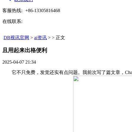
客服热线:
+86-13305816468
在线联系:
DB视讯官网
>
ai资讯
> > 正文
且用起来出格便利​
2025-04-07 21:34
它不只免费，发觉还实有点问题。我前次写了篇文章，ChatG