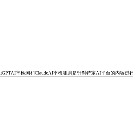
PTAI率检测和ClaudeAI率检测则是针对特定AI平台的内