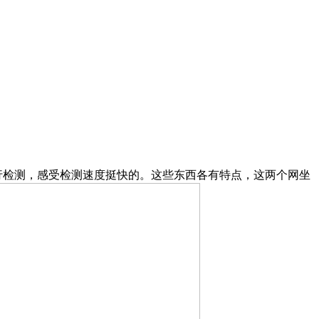
容进行检测，感受检测速度挺快的。这些东西各有特点，这两个网坐