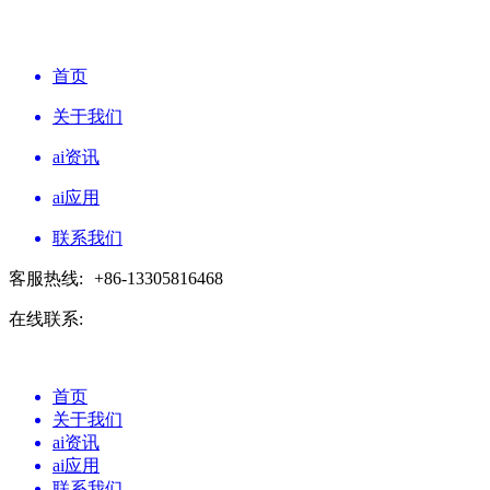
首页
关于我们
ai资讯
ai应用
联系我们
客服热线:
+86-13305816468
在线联系:
首页
关于我们
ai资讯
ai应用
联系我们