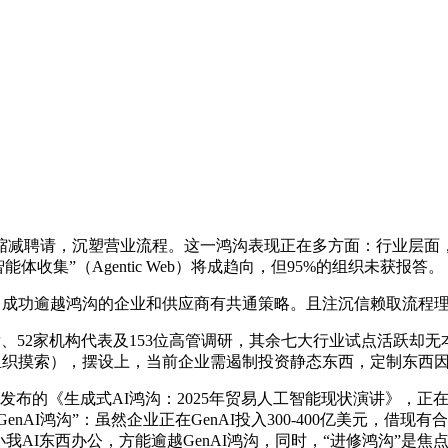
减聘请，沉塑营业流程。这一鸿沟表现正在多方面：行业层面，虽
收集”（Agentic Web）将成趋向，但95%的组织未获报答。
。成功逾越鸿沟的企业和供应商有共通策略。且注沉信赖取流程
、52家机构代表及153位高管调研，其余七大行业试点活跃却无
0%组织摸索），摆设上，当前企业需遏制投资静态东西，定制东
发布的《生成式AI鸿沟：2025年贸易人工智能现状演讲》，正
nAI鸿沟”：虽然企业正在GenAI投入300-400亿美元，
我AI东西办公，方能逾越GenAI鸿沟，同时，“进修鸿沟”是