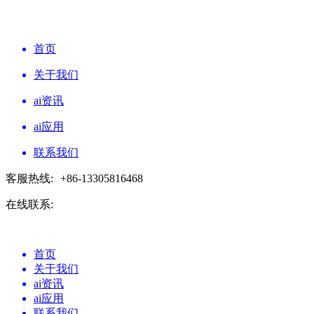
首页
关于我们
ai资讯
ai应用
联系我们
客服热线:
+86-13305816468
在线联系:
首页
关于我们
ai资讯
ai应用
联系我们