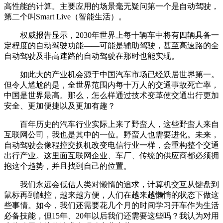
高性能的计算。主要应用的场景毫无疑问第一个是自动驾驶，
第二个叫Smart Live（智能生活）。
权威报告显示，2030年世界上每十辆车中将有四辆具备一
定程度的自动驾驶功能——可能是辅助驾驶，甚至高速路的全
自动驾驶及非高速路的自动驾驶在那时也能实现。
如此大的产业机会源于中国汽车市场已经跃居世界第一。
但令人尴尬的是，全世界范围内每十万人的交通事故死亡率，
中国是世界最高。那么，怎么样通过技术变革使交通出行更加
安全、更加便捷以及更加有趣？
百年历史的汽车行业实际上来了野蛮人，这些野蛮人来自
互联网公司，我也是其中的一位。野蛮人也需要进化。未来，
自动驾驶会像程控交换机改变电信行业一样，会重构整个交通
出行产业。这里面互联网企业、车厂、传统的供应商都必须拥
抱这个趋势，并且找到自己的位置。
我们永远会低估人类对懒惰的追求，计算机交互从键盘到
鼠标再到触控，越来越方便，人们在越来越懒惰的状态下做这
些事情。如今，我们还需要花几个月的时间学习开车作为生活
必备技能，但15年、20年以后我们还需要这些吗？我认为对用