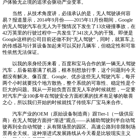
户体验无止境的追求会驱动产业变革。
当然，从技术角度讲，必须承认的是，无人驾驶谈何容
易？报道显示，2014年9月份——2015年11月份期间，Google
的无人驾驶汽车在无人为干预情况下发生了13次碰撞事故，在
42万英里的行驶过程中一共发生了341次人为的干预。即便是
Google这样的公司目前还做不到“无人驾驶”，同时，就算车上
的传感器与计算设备加起来可以买好几辆车，但稳定性和可靠
性依然无法保证。
以我的亲身经历来看，百度和宝马合作的第一辆无人驾驶
汽车，后备箱塞满了机器，根本别想放行李，这个问题到今天
都没有解决。像百度、Google、优步这些无人驾驶汽车，每开
两个小时就要找个地方散热，整个系统的可靠性、稳定性是个
巨大的问题。我从一开始负责百度无人车的时候就想，一定要
对汽车产业100多年在驾驶安全方面积累的技术有足够的敬畏
之心，所以我们开始的时候就找了传统车厂宝马来合作。
汽车产业的OEM（原始设备制造商）跟Tier-1（一级供应
商）在无人驾驶方面持“渐进”观点——从辅助驾驶到半自动驾
驶再到全自动驾驶；从有限场景的园区、高速公路到非限制场
景再全天候。这种渐进式发展路线从今天看是比较现实主义