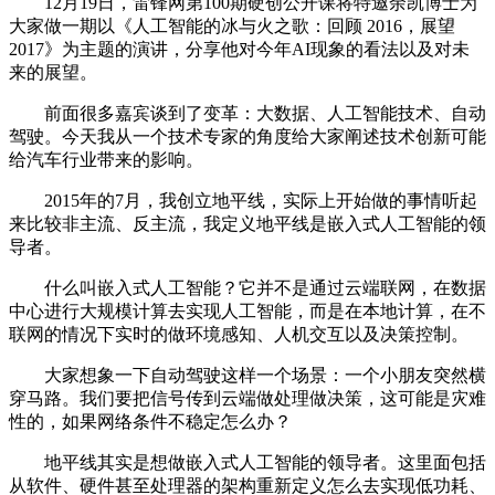
12月19日，雷锋网第100期硬创公开课将特邀余凯博士为
大家做一期以《人工智能的冰与火之歌：回顾 2016，展望
2017》为主题的演讲，分享他对今年AI现象的看法以及对未
来的展望。
前面很多嘉宾谈到了变革：大数据、人工智能技术、自动
驾驶。今天我从一个技术专家的角度给大家阐述技术创新可能
给汽车行业带来的影响。
2015年的7月，我创立地平线，实际上开始做的事情听起
来比较非主流、反主流，我定义地平线是嵌入式人工智能的领
导者。
什么叫嵌入式人工智能？它并不是通过云端联网，在数据
中心进行大规模计算去实现人工智能，而是在本地计算，在不
联网的情况下实时的做环境感知、人机交互以及决策控制。
大家想象一下自动驾驶这样一个场景：一个小朋友突然横
穿马路。我们要把信号传到云端做处理做决策，这可能是灾难
性的，如果网络条件不稳定怎么办？
地平线其实是想做嵌入式人工智能的领导者。这里面包括
从软件、硬件甚至处理器的架构重新定义怎么去实现低功耗、