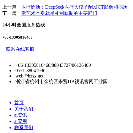
上一篇：
医疗诊断：DeepSeek医疗大模子阐发CT影像和病历
下一篇：
觉艺术本身就是礼制轨制的主要部门
24小时全国服务热线
+86-13305816468
联系在线客服
+86-13305816468/88043727/86136480
0571-88041996
web@hzsx.net
浙江省杭州市余杭区崇贤DB视讯官网工业园
首页
关于我们
ai资讯
ai应用
联系我们