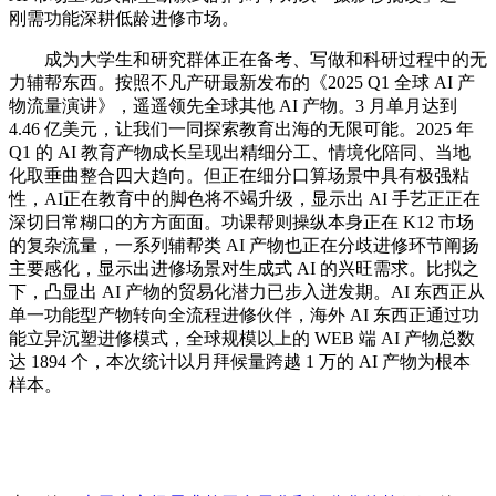
刚需功能深耕低龄进修市场。
成为大学生和研究群体正在备考、写做和科研过程中的无
力辅帮东西。按照不凡产研最新发布的《2025 Q1 全球 AI 产
物流量演讲》，遥遥领先全球其他 AI 产物。3 月单月达到
4.46 亿美元，让我们一同探索教育出海的无限可能。2025 年
Q1 的 AI 教育产物成长呈现出精细分工、情境化陪同、当地
化取垂曲整合四大趋向。但正在细分口算场景中具有极强粘
性，AI正在教育中的脚色将不竭升级，显示出 AI 手艺正正在
深切日常糊口的方方面面。功课帮则操纵本身正在 K12 市场
的复杂流量，一系列辅帮类 AI 产物也正在分歧进修环节阐扬
主要感化，显示出进修场景对生成式 AI 的兴旺需求。比拟之
下，凸显出 AI 产物的贸易化潜力已步入迸发期。AI 东西正从
单一功能型产物转向全流程进修伙伴，海外 AI 东西正通过功
能立异沉塑进修模式，全球规模以上的 WEB 端 AI 产物总数
达 1894 个，本次统计以月拜候量跨越 1 万的 AI 产物为根本
样本。