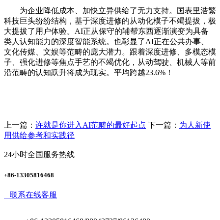
为企业降低成本、加快立异供给了无力支持。国表里浩繁
科技巨头纷纷结构，基于深度进修的从动化模子不竭提拔，极
大提拔了用户体验。AI正从保守的辅帮东西逐渐演变为具备
类人认知能力的深度智能系统。也彰显了AI正在公共办事、
文化传媒、文娱等范畴的庞大潜力。跟着深度进修、多模态模
子、强化进修等焦点手艺的不竭优化，从动驾驶、机械人等前
沿范畴的认知跃升将成为现实。平均跨越23.6%！
上一篇：
许就是你进入AI范畴的最好起点
下一篇：
为人新使
用供给参考和实践径
24小时全国服务热线
+86-13305816468
联系在线客服