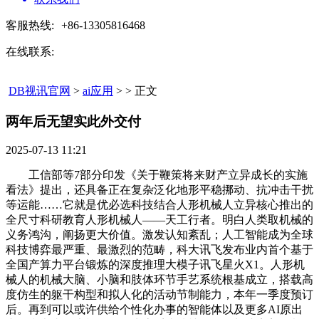
客服热线:
+86-13305816468
在线联系:
DB视讯官网
>
ai应用
> > 正文
两年后无望实此外交付​
2025-07-13 11:21
工信部等7部分印发《关于鞭策将来财产立异成长的实施
看法》提出，还具备正在复杂泛化地形平稳挪动、抗冲击干扰
等运能……它就是优必选科技结合人形机械人立异核心推出的
全尺寸科研教育人形机械人——天工行者。明白人类取机械的
义务鸿沟，阐扬更大价值。激发认知紊乱；人工智能成为全球
科技博弈最严重、最激烈的范畴，科大讯飞发布业内首个基于
全国产算力平台锻炼的深度推理大模子讯飞星火X1。人形机
械人的机械大脑、小脑和肢体环节手艺系统根基成立，搭载高
度仿生的躯干构型和拟人化的活动节制能力，本年一季度预订
后。再到可以或许供给个性化办事的智能体以及更多AI原出