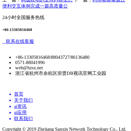
便利交互体例完成一篇高质量公
24小时全国服务热线
+86-13305816468
联系在线客服
+86-13305816468/88043727/86136480
0571-88041996
web@hzsx.net
浙江省杭州市余杭区崇贤DB视讯官网工业园
首页
关于我们
ai资讯
ai应用
联系我们
Copyright © 2019 Zhejiang Sanxin Network Technology Co., Ltd.