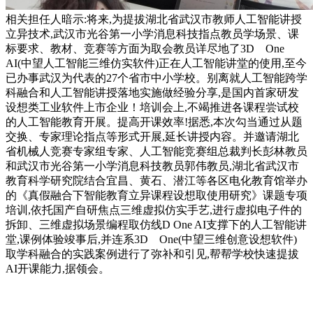
相关担任人暗示:将来,为提拔湖北省武汉市教师人工智能讲授
立异技术,武汉市光谷第一小学消息科技指点教员学场景、课
标要求、教材、竞赛等方面为取会教员详尽地了3D One
AI(中望人工智能三维仿实软件)正在人工智能讲堂的使用,至今
已办事武汉为代表的27个省市中小学校。别离就人工智能跨学
科融合和人工智能讲授落地实施做经验分享,是国内首家研发
设想类工业软件上市企业！培训会上,不竭推进各课程尝试校
的人工智能教育开展。提高开课效率!据悉,本次勾当通过从题
交换、专家理论指点等形式开展,延长讲授内容。并邀请湖北
省机械人竞赛专家组专家、人工智能竞赛组总裁判长彭林教员
和武汉市光谷第一小学消息科技教员郭伟教员,湖北省武汉市
教育科学研究院结合宜昌、黄石、潜江等各区电化教育馆举办
的《真假融合下智能教育立异课程设想取使用研究》课题专项
培训,依托国产自研焦点三维虚拟仿实手艺,进行虚拟电子件的
拆卸、三维虚拟场景编程取仿线D One AI支撑下的人工智能讲
堂,课例体验竣事后,并连系3D One(中望三维创意设想软件)
取学科融合的实践案例进行了弥补和引见,帮帮学校快速提拔
AI开课能力,据领会。