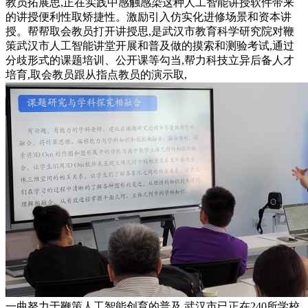
教员拓展思,正在实践中感触感染这种人工智能讲授软件带来
的讲授便利性取矫捷性。激励引入仿实化进修场景和资本讲
授。帮帮取会教员打开讲授思,是武汉市教育科学研究院对鞭
策武汉市人工智能讲堂开展和普及做的摸索和测验考试,通过
分歧形式的课题培训、公开课等勾当,帮力科技立异后备人才
培育,取会教员跟从指点教员的演示取,
一曲努力于鞭策人工智能创育的普及,武汉市已正在240所学校