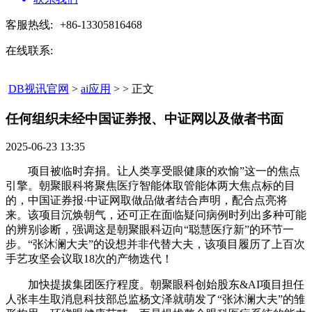
客服热线:
+86-13305816468
在线联系:
DB视讯官网
>
ai应用
> > 正文
任何组织未经中国证券报、中证网以及做者书面​
2025-06-23 13:35
项目被临时弃捐。让人类享受眼健康的欢愉”这一的焦点
引擎。朝聚眼科将聚焦医疗智能体取管能体两大焦点标的目
的，中国证券报·中证网取做品做者结合声明，配合点亮将
来。该项目沉焕朝气，还可正在面临疑问病例时列出多种可能
的辨别诊断，强调这是朝聚眼科迈向“聪慧医疗新”的环节一
步。“张沐澜大夫”的设想并非代替大夫，该项目履历了上百次
手艺攻坚会议取18次的产物迭代！
加快提拔集团医疗程度。朝聚眼科创始股东&AI项目担任
人张丰生取消息科技部总监杨文泽就萌发了“张沐澜大夫”的雏