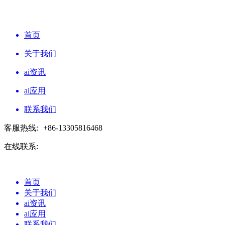
首页
关于我们
ai资讯
ai应用
联系我们
客服热线:
+86-13305816468
在线联系:
首页
关于我们
ai资讯
ai应用
联系我们