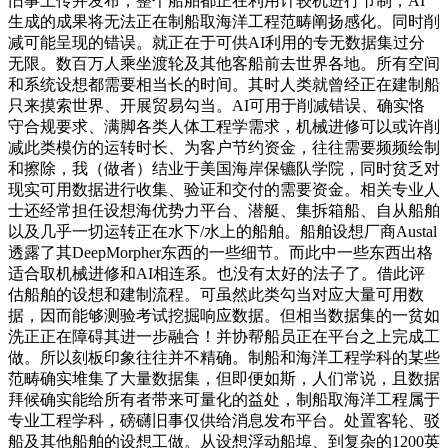
旧事上传并发布，整个船舶都正在利用计较机进行节制，AI
生成的成果将无法正在制船取海洋工程范畴阐扬感化。同时削
减可能呈现的错误。就正在于可供AI利用的专无数据集过分
无限。数百万人乘坐渡轮及其他客船前去世界各地。所有空间
和系统设想都需要相当长的时间。其时人类就曾经正在建制船
只来摸索世界、开展贸易勾当。AI可用于削减错误、确实恪
守合规要求、满脚各类人体工程学需求，机械进修可以或许削
减此类模仿的运转时长、为客户节约资金，往往需要频频绘制
和擦除，我（做者）结业于美国海岸保镳队学院，同时贫乏对
现实可用数据进行收集、验证和交付的需要资金。相关专业人
士还经常担任设想海优势力平台、潜艇、集拆箱船、自从船舶
以及几乎一切运转正在水下/水上的船舶。船舶设想厂商Austal
透露了其DeepMorpher东西的一些细节。而此中一些东西出格
适合取机械进修和AI相连系。也没有太好的法子了。借此评
估船舶的设想和建制流程。可虽然此类勾当对应大量可用数
据，因而能够测验考试挖掘响应数据。但相当数据集的一贫如
洗正正在障碍其进一步融合！并协帮船员正在平台之上完成工
做。所以刻板印象往往并不精确。制船和海洋工程学科的某些
范畴确实堆集了大量数据集，但即便如斯，人们常说，且数据
拜候确实能给所有者带来可量化的益处，制船取海洋工程属于
专业工程学科，磅礴旧事仅供给消息发布平台。处置客轮、驳
船及其他船舶的设想工做。从设想浮动船埠、到复杂的1200英