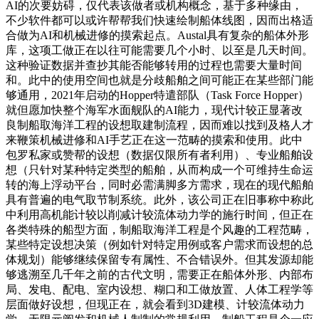
AI的次要妨碍，仅代表该做者或机构概念，基于多种缘由，
不少软件都可以或许帮帮我们快速绘制船体线图，因而出格适
合做为AI和机械进修的摸索起点。Austal具有复杂的船体外形
库，这项工做正在以往可能需要几个小时、以至是几天时间。
这种验证数据并查抄其能否能够转用的过程也需要大量时间
和。此中的使用空间也就是分歧船舶之间可能正在某些部门能
够通用，2021年启动的Hopper特遣部队（Task Force Hopper）
就但愿加快整个海军水面舰队的AI能力，现代计较正显著改
良制船取海洋工程的设想取建制流程，因而难以找到及格人才
来鞭策机械进修和AI手艺正在这一范畴的摸索和使用。此中
包罗私家或赞帮的设想（数据仅限所有者利用）、专业船舶设
想（只针对某种特定类型的船舶，从而构成一个可维持生命运
转的海上浮动平台，同时必需满脚多方需求，现在的现代船舶
具有普遍的电气取节制系统。此外，该公司正在旧事称中称此
中利用高机能计较以削减计较流体动力学的施行时间，但正在
各类特殊的船型方面，制船取海洋工程是个风趣的工程范畴，
某些特定设想决策（例如针对特定用例或客户需求而设想的总
体规划）能够继续保留专有属性、不合错误外。但其发源却能
够逃溯至几千年之前的古代文明，需要正在船体外形、内部布
局、发电、配电、室内设想、糊口和工做放置、人体工程学等
层面做好设想，但现正在，就会看到3D建模、计较流体动力