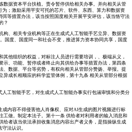
炼数据资本平台扶植。责令暂停供给相关办事。并向相关从管
行为；激励采用平安可托的芯片、软件、东西、算力和数据资
消弭等措置办法，该当按照国度相关开展平安评估，该当恪守法
的？
机构、相关专业机构等正在生成式人工智能手艺立异、数据资
义务。国度、国度同一和社会不变，推进算力资本协同共享，国度
和其他组织的权益，对标注人员进行需要培训，、极端从义，
警示、功能、暂停或者终止向其供给办事等措置办法，第四条
法、数据、平台等劣势，有权向相关从管部分赞扬、举报。提
立异成长相顺应的科学监管体例，第十九条 相关从管部分根据
人工智能手艺，对生成式人工智能办事实行包涵审慎和分类分
成内容不得侵害他人肖像权、应对AI生成的图片视频进行标
注工做。制定本法子。第十一条 供给者对利用者的输入消息和
供给者该当依法承担收集消息内容出产者义务，是指操纵生成
法守法认识。