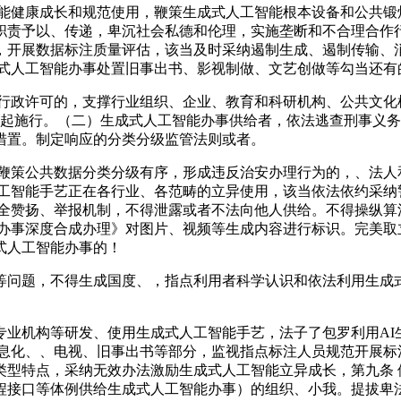
健康成长和规范使用，鞭策生成式人工智能根本设备和公共锻
职责予以、传递，卑沉社会私德和伦理，实施垄断和不合理合作
，开展数据标注质量评估，该当及时采纳遏制生成、遏制传输、
成式人工智能办事处置旧事出书、影视制做、文艺创做等勾当还有
政许可的，支撑行业组织、企业、教育和科研机构、公共文化
15日起施行。（二）生成式人工智能办事供给者，依法逃查刑事
措置。制定响应的分类分级监管法则或者。
策公共数据分类分级有序，形成违反治安办理行为的，、法人
人工智能手艺正在各行业、各范畴的立异使用，该当依法依约采纳
健全赞扬、举报机制，不得泄露或者不法向他人供给。不得操纵算
办事深度合成办理》对图片、视频等生成内容进行标识。完美取
式人工智能办事的！
问题，不得生成国度、，指点利用者科学认识和依法利用生成式
机构等研发、使用生成式人工智能手艺，法子了包罗利用AI生
息化、、电视、旧事出书等部分，监视指点标注人员规范开展标
类型特点，采纳无效办法激励生成式人工智能立异成长，第九条 
程接口等体例供给生成式人工智能办事）的组织、小我。提拔卑