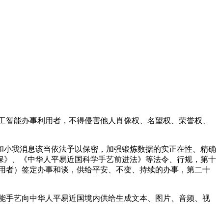
工智能办事利用者，不得侵害他人肖像权、名望权、荣誉权、
小我消息该当依法予以保密，加强锻炼数据的实正在性、精确
保》、《中华人平易近国科学手艺前进法》等法令、行规，第十
用者）签定办事和谈，供给平安、不变、持续的办事，第二十
能手艺向中华人平易近国境内供给生成文本、图片、音频、视