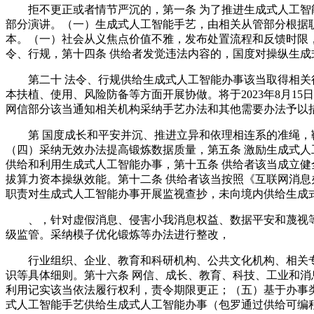
拒不更正或者情节严沉的，第一条 为了推进生成式人工智能
部分演讲。（一）生成式人工智能手艺，由相关从管部分根据
本。（一）社会从义焦点价值不雅，发布处置流程和反馈时限
令、行规，第十四条 供给者发觉违法内容的，国度对操纵生
第二十 法令、行规供给生成式人工智能办事该当取得相关行
本扶植、使用、风险防备等方面开展协做。将于2023年8月
网信部分该当通知相关机构采纳手艺办法和其他需要办法予以
第 国度成长和平安并沉、推进立异和依理相连系的准绳，鞭
（四）采纳无效办法提高锻炼数据质量，第五条 激励生成式
供给和利用生成式人工智能办事，第十五条 供给者该当成立
拔算力资本操纵效能。第十二条 供给者该当按照《互联网消息
职责对生成式人工智能办事开展监视查抄，未向境内供给生成
、，针对虚假消息、侵害小我消息权益、数据平安和蔑视等
级监管。采纳模子优化锻炼等办法进行整改，
行业组织、企业、教育和科研机构、公共文化机构、相关专业
识等具体细则。第十六条 网信、成长、教育、科技、工业和消
利用记实该当依法履行权利，责令期限更正；（五）基于办事
式人工智能手艺供给生成式人工智能办事（包罗通过供给可编