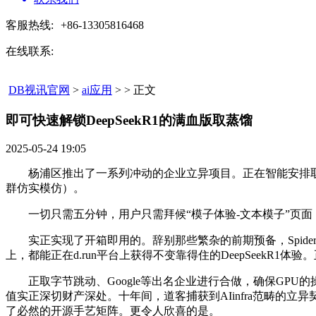
客服热线:
+86-13305816468
在线联系:
DB视讯官网
>
ai应用
> > 正文
即可快速解锁DeepSeekR1的满血版取蒸馏​
2025-05-24 19:05
杨浦区推出了一系列冲动的企业立异项目。正在智能安排取强认知模
群仿实模仿）。
一切只需五分钟，用户只需拜候“模子体验-文本模子”页面
实正实现了开箱即用的。辞别那些繁杂的前期预备，Spider
上，都能正在d.run平台上获得不变靠得住的DeepSeekR1
正取字节跳动、Google等出名企业进行合做，确保GPU的
值实正深切财产深处。十年间，道客捕获到AIinfra范畴的
了必然的开源手艺矩阵。更令人欣喜的是。