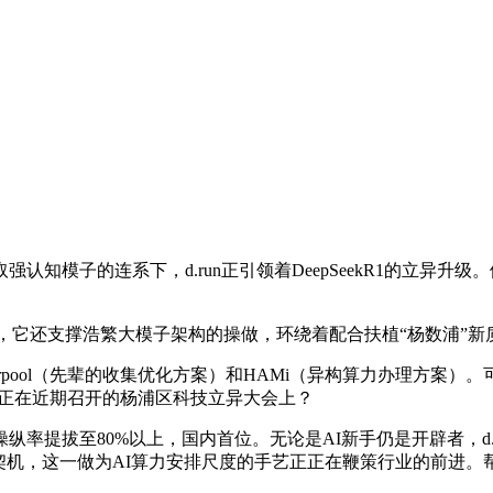
子的连系下，d.run正引领着DeepSeekR1的立异升级。便
，它还支撑浩繁大模子架构的操做，环绕着配合扶植“杨数浦”新
pool（先辈的收集优化方案）和HAMi（异构算力办理方案
体验。正在近期召开的杨浦区科技立异大会上？
操纵率提拔至80%以上，国内首位。无论是AI新手仍是开辟者，d
立异契机，这一做为AI算力安排尺度的手艺正正在鞭策行业的前进