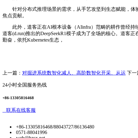
针对分布式推理场景的需求，从手艺攻坚到生态赋能，体验无妨碍
焦点贡献。
此外，道客正在AI根本设备（AIinfra）范畴的耕作曾经持续
道客(d.run)推出的DeepSeekR1模子成为了全场的核心。道客
勤奋，依托Kubernetes生态，
上一篇：
对掘进系统数智化减人、高阶数智化开采、从运
下一
24小时全国服务热线
+86-13305816468
联系在线客服
+86-13305816468/88043727/86136480
0571-88041996
web@hzsx.net