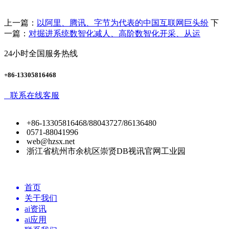
上一篇：
以阿里、腾讯、字节为代表的中国互联网巨头纷
下
一篇：
对掘进系统数智化减人、高阶数智化开采、从运
24小时全国服务热线
+86-13305816468
联系在线客服
+86-13305816468/88043727/86136480
0571-88041996
web@hzsx.net
浙江省杭州市余杭区崇贤DB视讯官网工业园
首页
关于我们
ai资讯
ai应用