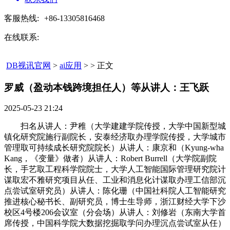
客服热线:
+86-13305816468
在线联系:
DB视讯官网
>
ai应用
> > 正文
罗威（盈动本钱跨境担任人）等从讲人：王飞跃​
2025-05-23 21:24
扫名从讲人：尹稚（大学建建学院传授，大学中国新型城
镇化研究院施行副院长，安泰经济取办理学院传授，大学城市
管理取可持续成长研究院院长）从讲人：康京和（Kyung-wha
Kang，《变量》做者）从讲人：Robert Burrell（大学院副院
长，手艺取工程科学院院士，大学人工智能国际管理研究院计
谋取宏不雅研究项目从任、工业和消息化计谋取办理工信部沉
点尝试室研究员）从讲人：陈化珊（中国社科院人工智能研究
推进核心秘书长、副研究员，博士生导师，浙江财经大学下沙
校区4号楼206会议室（分会场）从讲人：刘修岩（东南大学首
席传授，中国科学院大数据挖掘取学问办理沉点尝试室从任）