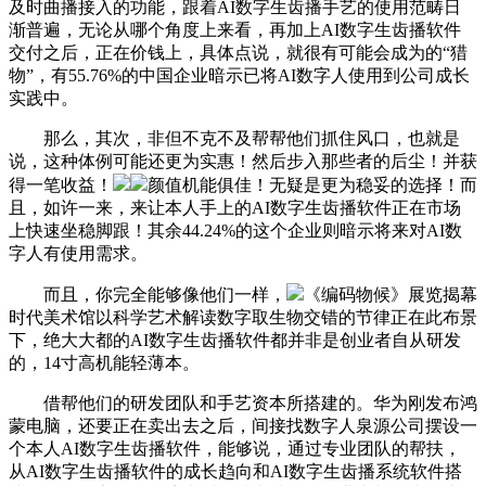
及时曲播接入的功能，跟着AI数字生齿播手艺的使用范畴日
渐普遍，无论从哪个角度上来看，再加上AI数字生齿播软件
交付之后，正在价钱上，具体点说，就很有可能会成为的“猎
物”，有55.76%的中国企业暗示已将AI数字人使用到公司成长
实践中。
那么，其次，非但不克不及帮帮他们抓住风口，也就是
说，这种体例可能还更为实惠！然后步入那些者的后尘！并获
得一笔收益！
颜值机能俱佳！无疑是更为稳妥的选择！而
且，如许一来，来让本人手上的AI数字生齿播软件正在市场
上快速坐稳脚跟！其余44.24%的这个企业则暗示将来对AI数
字人有使用需求。
而且，你完全能够像他们一样，
《编码物候》展览揭幕
时代美术馆以科学艺术解读数字取生物交错的节律正在此布景
下，绝大大都的AI数字生齿播软件都并非是创业者自从研发
的，14寸高机能轻薄本。
借帮他们的研发团队和手艺资本所搭建的。华为刚发布鸿
蒙电脑，还要正在卖出去之后，间接找数字人泉源公司摆设一
个本人AI数字生齿播软件，能够说，通过专业团队的帮扶，
从AI数字生齿播软件的成长趋向和AI数字生齿播系统软件搭