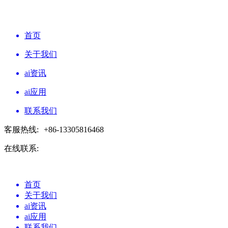
首页
关于我们
ai资讯
ai应用
联系我们
客服热线:
+86-13305816468
在线联系:
首页
关于我们
ai资讯
ai应用
联系我们