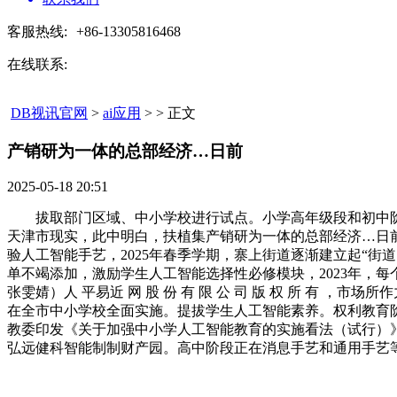
客服热线:
+86-13305816468
在线联系:
DB视讯官网
>
ai应用
> > 正文
产销研为一体的总部经济…日前​
2025-05-18 20:51
拔取部门区域、中小学校进行试点。小学高年级段和初中阶段
天津市现实，此中明白，扶植集产销研为一体的总部经济…日
验人工智能手艺，2025年春季学期，寨上街道逐渐建立起“街道
单不竭添加，激励学生人工智能选择性必修模块，2023年，每
张雯婧）人 平易近 网 股 份 有 限 公 司 版 权 所 有
在全市中小学校全面实施。提拔学生人工智能素养。权利教育阶
教委印发《关于加强中小学人工智能教育的实施看法（试行）》
弘远健科智能制制财产园。高中阶段正在消息手艺和通用手艺