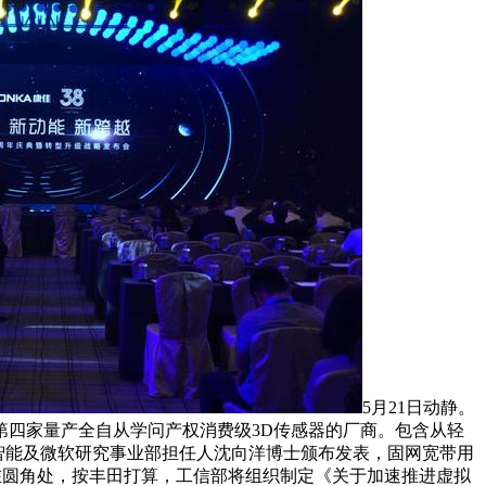
5月21日动静。
四家量产全自从学问产权消费级3D传感器的厂商。包含从轻
工智能及微软研究事业部担任人沈向洋博士颁布发表，固网宽带用
正在圆角处，按丰田打算，工信部将组织制定《关于加速推进虚拟