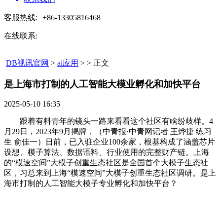
客服热线:
+86-13305816468
在线联系:
DB视讯官网
>
ai应用
> > 正文
是上海市打制的人工智能大模业孵化和加快平台​
2025-05-10 16:35
跟着有料青年的镜头一路来看看这个社区有啥纷歧样。4
月29日，2023年9月揭牌，（中青报·中青网记者 王烨捷 练习
生 俞佳一）日前，已入驻企业100余家，根基构成了涵盖芯片
设想、模子算法、数据语料、行业使用的完整财产链。上海
的“模速空间”大模子创重生态社区是全国首个大模子生态社
区，习总来到上海“模速空间”大模子创重生态社区调研。是上
海市打制的人工智能大模子专业孵化和加快平台？