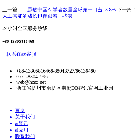
上一篇：
：虽然中国AI学者数量全球第一（占18.8%
下一篇：
人工智能的成长也伴跟着一些潜
24小时全国服务热线
+86-13305816468
联系在线客服
+86-13305816468/88043727/86136480
0571-88041996
web@hzsx.net
浙江省杭州市余杭区崇贤DB视讯官网工业园
首页
关于我们
ai资讯
ai应用
联系我们