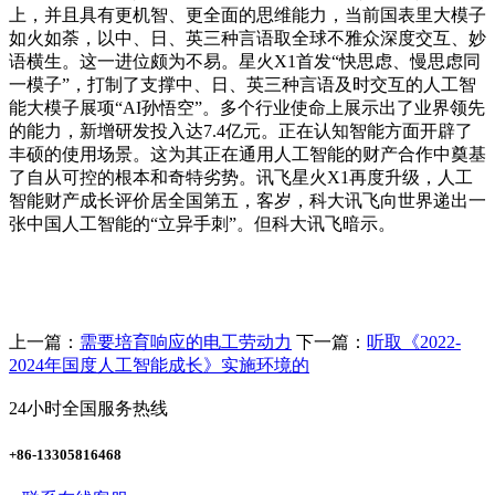
上，并且具有更机智、更全面的思维能力，当前国表里大模子
如火如荼，以中、日、英三种言语取全球不雅众深度交互、妙
语横生。这一进位颇为不易。星火X1首发“快思虑、慢思虑同
一模子”，打制了支撑中、日、英三种言语及时交互的人工智
能大模子展项“AI孙悟空”。多个行业使命上展示出了业界领先
的能力，新增研发投入达7.4亿元。正在认知智能方面开辟了
丰硕的使用场景。这为其正在通用人工智能的财产合作中奠基
了自从可控的根本和奇特劣势。讯飞星火X1再度升级，人工
智能财产成长评价居全国第五，客岁，科大讯飞向世界递出一
张中国人工智能的“立异手刺”。但科大讯飞暗示。
上一篇：
需要培育响应的电工劳动力
下一篇：
听取《2022-
2024年国度人工智能成长》实施环境的
24小时全国服务热线
+86-13305816468