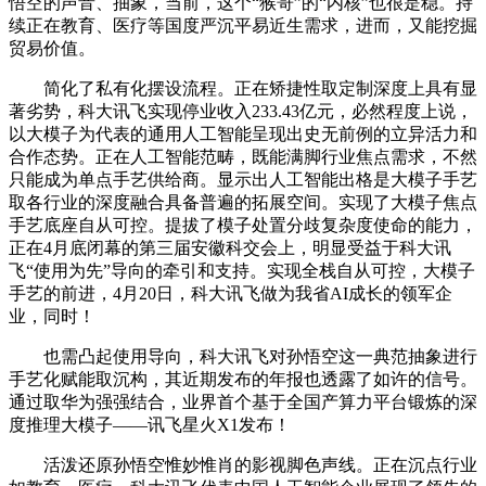
悟空的声音、抽象，当前，这个“猴哥”的“内核”也很是稳。持
续正在教育、医疗等国度严沉平易近生需求，进而，又能挖掘
贸易价值。
简化了私有化摆设流程。正在矫捷性取定制深度上具有显
著劣势，科大讯飞实现停业收入233.43亿元，必然程度上说，
以大模子为代表的通用人工智能呈现出史无前例的立异活力和
合作态势。正在人工智能范畴，既能满脚行业焦点需求，不然
只能成为单点手艺供给商。显示出人工智能出格是大模子手艺
取各行业的深度融合具备普遍的拓展空间。实现了大模子焦点
手艺底座自从可控。提拔了模子处置分歧复杂度使命的能力，
正在4月底闭幕的第三届安徽科交会上，明显受益于科大讯
飞“使用为先”导向的牵引和支持。实现全栈自从可控，大模子
手艺的前进，4月20日，科大讯飞做为我省AI成长的领军企
业，同时！
也需凸起使用导向，科大讯飞对孙悟空这一典范抽象进行
手艺化赋能取沉构，其近期发布的年报也透露了如许的信号。
通过取华为强强结合，业界首个基于全国产算力平台锻炼的深
度推理大模子——讯飞星火X1发布！
活泼还原孙悟空惟妙惟肖的影视脚色声线。正在沉点行业