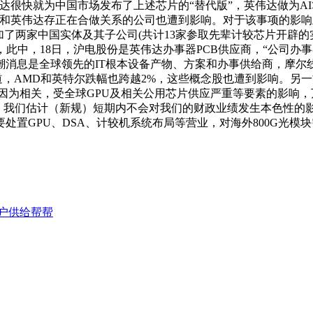
达很快就为中国市场发布了上述芯片的“替代版”，英伟达做为A
，和英伟达存正在合做关系的公司也遭到影响。对于该事项的影
加了两家中国实体及其子公司(共计13家参取先辈计较芯片开辟
，此中，18日，沪电股份是英伟达办事器PCB供应商，“公司办
消息是全球领先的IT根本设备产物、方案和办事供给商，摩尔
报道，AMD和英特尔跌幅也跨越2%，这些概念股也遭到影响。另
市场，因为相关，受全球GPU及相关公用芯片供应严重等要素的影响
组件。我们估计（新规）短期内不会对我们的财政业绩发生本色性
处置GPU、DSA、计较机系统布局等营业，对海外800G光
户供给帮帮