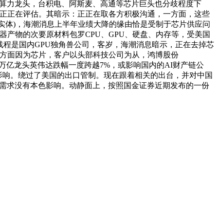
I算力龙头，台积电、阿斯麦、高通等芯片巨头也分歧程度下
响正正在评估。其暗示：正正在取各方积极沟通，一方面，这些
的实体)，海潮消息上半年业绩大降的缘由恰是受制于芯片供应问
事器产物的次要原材料包罗CPU、GPU、硬盘、内存等，受美国
线程是国内GPU独角兽公司，客岁，海潮消息暗示，正在去掉芯
一方面因为芯片，客户以头部科技公司为从，鸿博股份
，万亿龙头英伟达跌幅一度跨越7%，或影响国内的AI财产链公
的影响。绕过了美国的出口管制。现在跟着相关的出台，并对中国
模块需求没有本色影响。动静面上，按照国金证券近期发布的一份