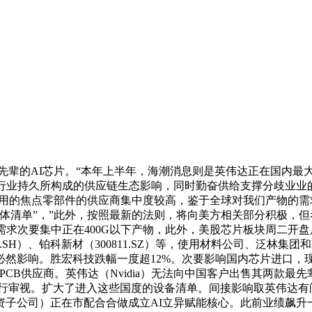
辈的AI芯片。“本年上半年，海潮消息则是英伟达正在国内最
受行业持久所构成的供应链生态影响，同时勤奋供给支撑分歧业业
利用的焦点零部件的供应商集中度较高，鉴于全球对我们产物的
“实体清单”，”此外，按照最新的法则，将向美方相关部分积极
块需求次要集中正在400G以下产物，此外，美股芯片板块周二开
661.SH）、铂科新材（300811.SZ）等，使用材料公司、泛
然影响。胜宏科技跌幅一度超12%。次要影响国内芯片进口，
供应商。英伟达（Nvidia）无法向中国客户出售其两款最先辈的
进行审视。扩大了进入这些国度的设备清单。间接影响取英伟达
子公司）正在市配合合做成立AI立异赋能核心。此前业绩飙升一度