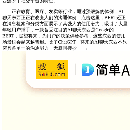
西连系了社交平台的特征。
正在教育、医疗、发卖等行业，通过预锻炼的体例，AI
聊天东西正正在改变人们的沟通体例，点击这里，BERT还正
在消息检索和分类方面展示了其强大的使用潜力，吸引了大量
年轻用户插手，一款备受注目的AI聊天东西是Google的
BERT，瞻望将来，为用户的决策供给参考，这些东西的使用
场景也会越来越普遍。除了ChatGPT，将来的AI聊天东西不只
需具备单一的沟通能力，无脑间接抄 → →