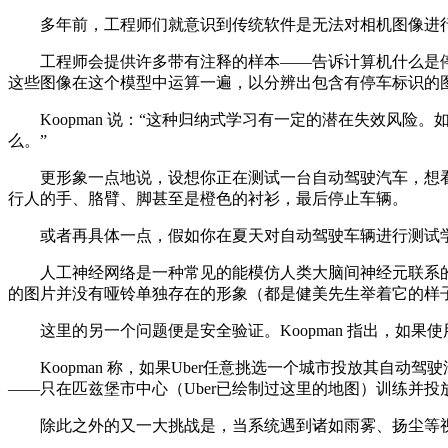
多年前，工程师们就意识到传统软件是无法对相机图像进行
工程师会提供许多带有注释的样本——告诉计算机什么是停
这些图像在这个模型中运算一遍，以分辨出包含有停车标识的
Koopman 说：“这种归纳式学习有一定的潜在失效风险
么。”
更形象一点地说，设想你正在测试一台自动驾驶汽车，想看
行人的手、胳臂、脚甚至是橙色的衬衫，最后停止车辆。
或者再具体一点，假如你在夏天对自动驾驶车辆进行测试学
人工神经网络是一种常见的能模仿人类大脑间神经元联系的机
的图片并没有哑铃单独存在的形象（都是健美先生举着它的样
这里的另一个问题便是安全验证。Koopman 指出，如果
Koopman 称，如果Uber任意挑选一个城市投放其自
——只在匹兹堡市中心（Uber已绘制过这里的地图）训练并
除此之外的又一大挑战是，当系统遇到诸如雨雾、扬尘等视