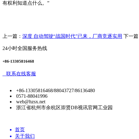
有权利知道点什么。”
上一篇：
深度 自动驾驶“战国时代”已来，厂商竞逐实用
下一篇
24小时全国服务热线
+86-13305816468
联系在线客服
+86-13305816468/88043727/86136480
0571-88041996
web@hzsx.net
浙江省杭州市余杭区崇贤DB视讯官网工业园
首页
关于我们