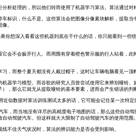
分析处理的，所以他们转而使用了机器学习算法。算法通过对样
车标识，什么不是。这些算法会把图像分像素块解析，提取当中
图像。
。如果你想深入看看这些机器到底在干什么的话，你只能看到一些
它会不会躲开行人。而周围有穿着橙色警示服的行人站着，此时
习，而整个夏天都没有人戴过帽子，这时让车辆电脑看见一顶
器学习模型。而谷歌的研究人员曾尝试使用它来辨别哑铃。如
子），那么它就无从提取哑铃的基本要素，进而会产生错误的判
使用近似数据对算法训练测试太多的话，它可能会记住某一次特
动驾驶汽车，而当地没有详尽的高精度电子地图的话，那么这些自动
投放自动驾驶汽车。但这样就大大限制了自动驾驶汽车的使用范围
线不佳天气状况时，算法的辨识能力是否会受到影响。