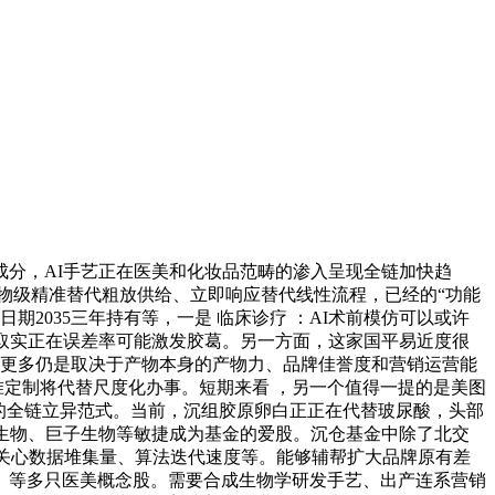
成分，AI手艺正在医美和化妆品范畴的渗入呈现全链加快趋
物级精准替代粗放供给、立即响应替代线性流程，已经的“功能
期2035三年持有等，一是 临床诊疗 ：AI术前模仿可以或许
取实正在误差率可能激发胶葛。另一方面，这家国平易近度很
焦点更多仍是取决于产物本身的产物力、品牌佳誉度和营销运营能
准定制将代替尺度化办事。短期来看 ，另一个值得一提的是美图
”的全链立异范式。当前，沉组胶原卵白正正在代替玻尿酸，头部
生物、巨子生物等敏捷成为基金的爱股。沉仓基金中除了北交
加关心数据堆集量、算法迭代速度等。能够辅帮扩大品牌原有差
71）等多只医美概念股。需要合成生物学研发手艺、出产连系营销