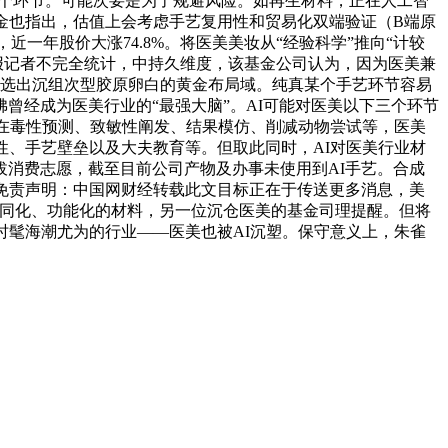
各个环节。可能次要是为了规避风险。如再生材料，正在人工智
金也指出，估值上会考虑手艺复用性和贸易化双端验证（B端原
一年股价大涨74.8%。将医美美妆从“经验科学”推向“计较
时报记者不完全统计，中持久维度，该基金公司认为，因为医美兼
证精选出沉组次型胶原卵白的黄金布局域。纯真某个手艺环节容易
佛曾经成为医美行业的“最强大脑”。AI可能对医美以下三个环节
正在毒性预测、致敏性阐发、结果模仿、削减动物尝试等，医美
性、手艺壁垒以及大夫教育等。但取此同时，AI对医美行业材
消费志愿，截至目前公司产物及办事未使用到AI手艺。合成
免责声明：中国网财经转载此文目标正在于传送更多消息，美
差同化、功能化的材料，另一位沉仓医美的基金司理提醒。但将
时髦海潮尤为的行业——医美也被AI沉塑。保守意义上，朱雀