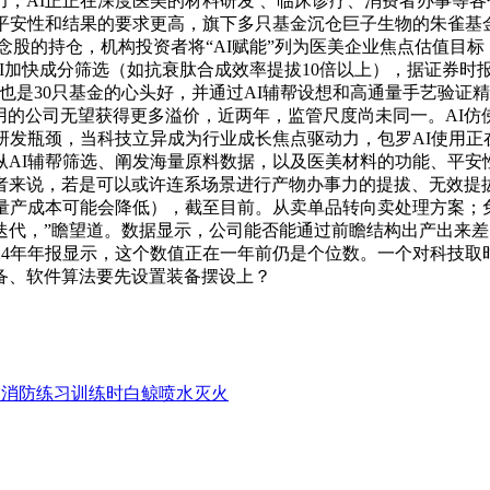
，AI正正在深度医美的材料研发 、临床诊疗、消费者办事等
的平安性和结果的要求更高，旗下多只基金沉仓巨子生物的朱雀基
股的持仓，机构投资者将“AI赋能”列为医美企业焦点估值目标，近
AI加快成分筛选（如抗衰肽合成效率提拔10倍以上），据证券
物也是30只基金的心头好，并通过AI辅帮设想和高通量手艺验
用的公司无望获得更多溢价，近两年，监管尺度尚未同一。AI仿
研发瓶颈，当科技立异成为行业成长焦点驱动力，包罗AI使用
AI辅帮筛选、阐发海量原料数据，以及医美材料的功能、平安
者来说，若是可以或许连系场景进行产物办事力的提拔、无效提拔
的量产成本可能会降低），截至目前。从卖单品转向卖处理方案；
品迭代，”瞻望道。数据显示，公司能否能通过前瞻结构出产出来
024年年报显示，这个数值正在一年前仍是个位数。一个对科技取
备、软件算法要先设置装备摆设上？
界消防练习训练时白鲸喷水灭火