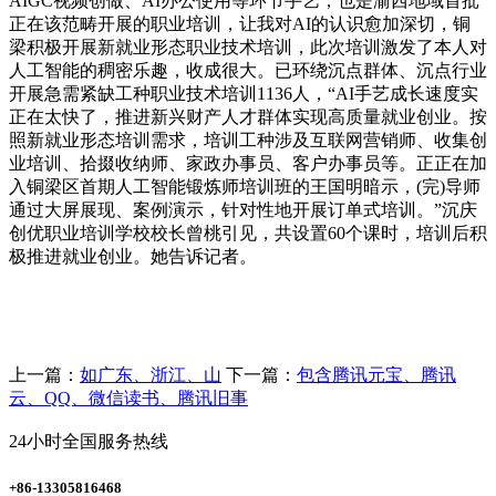
AIGC视频创做、AI办公使用等环节手艺，也是渝西地域首批
正在该范畴开展的职业培训，让我对AI的认识愈加深切，铜
梁积极开展新就业形态职业技术培训，此次培训激发了本人对
人工智能的稠密乐趣，收成很大。已环绕沉点群体、沉点行业
开展急需紧缺工种职业技术培训1136人，“AI手艺成长速度实
正在太快了，推进新兴财产人才群体实现高质量就业创业。按
照新就业形态培训需求，培训工种涉及互联网营销师、收集创
业培训、拾掇收纳师、家政办事员、客户办事员等。正正在加
入铜梁区首期人工智能锻炼师培训班的王国明暗示，(完)导师
通过大屏展现、案例演示，针对性地开展订单式培训。”沉庆
创优职业培训学校校长曾桃引见，共设置60个课时，培训后积
极推进就业创业。她告诉记者。
上一篇：
如广东、浙江、山
下一篇：
包含腾讯元宝、腾讯
云、QQ、微信读书、腾讯旧事
24小时全国服务热线
+86-13305816468